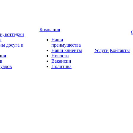
Компания
чи, коттеджи
ы
Наши
ны досуга и
преимущества
Наши клиенты
Услуги
Контакты
ния
Новости
ов
Вакансии
суаров
Политика