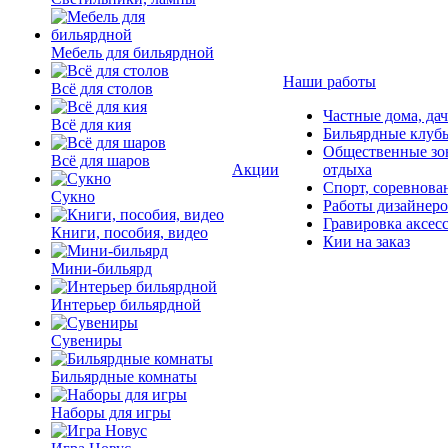
Мебель для бильярдной
Наши работы
Всё для столов
Частные дома, да
Всё для кия
Бильярдные клуб
Общественные зо
Всё для шаров
Акции
отдыха
Спорт, соревнова
Сукно
Работы дизайнер
Гравировка аксес
Книги, пособия, видео
Кии на заказ
Мини-бильярд
Интерьер бильярдной
Сувениры
Бильярдные комнаты
Наборы для игры