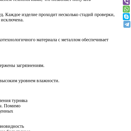
д. Каждое изделие проходит несколько стадий проверки,
й исключена.
котехнологичного материала с металлом обеспечивает
вержены загрязнениям.
с высоким уровнем влажности.
ления турняка
ты. Помимо
щенных
азновидность