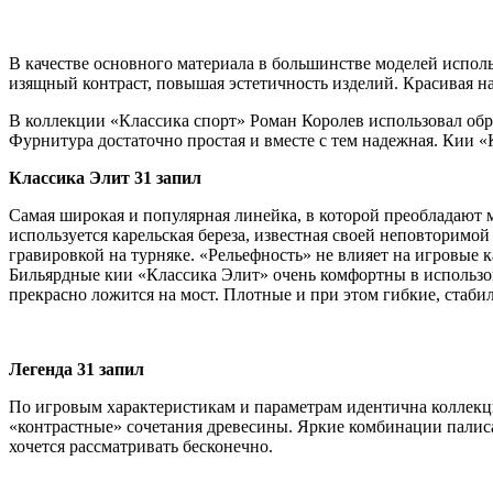
В качестве основного материала в большинстве моделей исполь
изящный контраст, повышая эстетичность изделий. Красивая н
В коллекции «Классика спорт» Роман Королев использовал обр
Фурнитура достаточно простая и вместе с тем надежная. Кии 
Классика Элит 31 запил
Самая широкая и популярная линейка, в которой преобладают м
используется карельская береза, известная своей неповторимо
гравировкой на турняке. «Рельефность» не влияет на игровые к
Бильярдные кии «Классика Элит» очень комфортны в использо
прекрасно ложится на мост. Плотные и при этом гибкие, ста
Легенда 31 запил
По игровым характеристикам и параметрам идентична коллекци
«контрастные» сочетания древесины. Яркие комбинации палис
хочется рассматривать бесконечно.