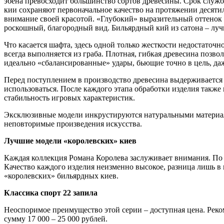
эбена превосходит большинство сортов древесины. Срок служб
кии сохраняют первоначальное качество на протяжении десяти
внимание своей красотой. «Глубокий» выразительный оттенок
роскошный, благородный вид. Бильярдный кий из сатона – луч
Что касается шафта, здесь одной только жесткости недостаточн
всегда выполняется из граба. Плотная, гибкая древесина позвол
идеально «сбалансированные» удары, бьющие точно в цель, да
Перед поступлением в производство древесина выдерживается в
использоваться. После каждого этапа обработки изделия также
стабильность игровых характеристик.
Эксклюзивные модели инкрустируются натуральными материалам
неповторимые произведения искусства.
Лучшие модели «королевских» киев
Каждая коллекция Романа Королева заслуживает внимания. По 
Качество каждого изделия неизменно высокое, разница лишь в
«королевских» бильярдных киев.
Классика спорт 22 запила
Неоспоримое преимущество этой серии – доступная цена. Реко
сумму 17 000 – 25 000 рублей.