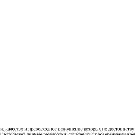
ии, качество и превосходное исполнение которых по достоинств
 использует личные разработки, сочетая их с проверенными вре