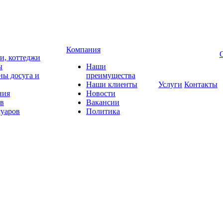
Компания
чи, коттеджи
ы
Наши
ны досуга и
преимущества
Наши клиенты
Услуги
Контакты
ния
Новости
ов
Вакансии
суаров
Политика