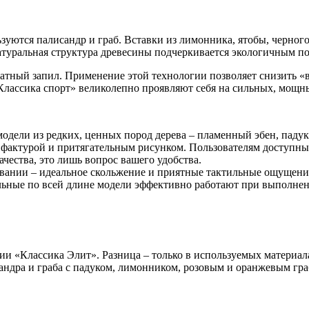
зуются палисандр и граб. Вставки из лимонника, ятобы, черного
атуральная структура древесины подчеркивается экологичным по
атный запил. Применение этой технологии позволяет снизить «
«Классика спорт» великолепно проявляют себя на сильных, мощн
одели из редких, ценных пород дерева – пламенный эбен, падук
й фактурой и притягательным рисунком. Пользователям доступны
ачества, это лишь вопрос вашего удобства.
вании – идеальное скольжение и приятные тактильные ощущения
бильные по всей длине модели эффективно работают при выполн
и «Классика Элит». Разница – только в используемых материала
андра и граба с падуком, лимонником, розовым и оранжевым г