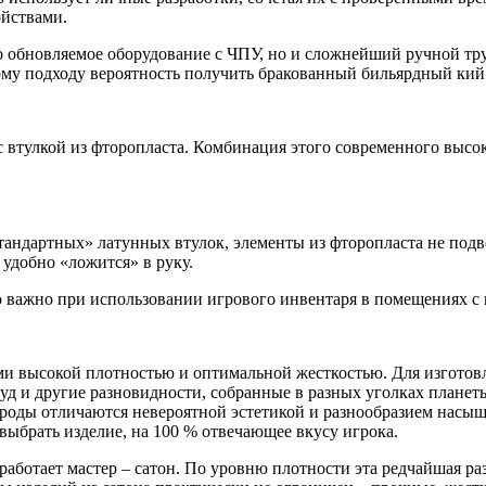
ойствами.
о обновляемое оборудование с ЧПУ, но и сложнейший ручной тру
кому подходу вероятность получить бракованный бильярдный ки
с втулкой из фторопласта. Комбинация этого современного высо
стандартных» латунных втулок, элементы из фторопласта не под
 удобно «ложится» в руку.
но важно при использовании игрового инвентаря в помещениях 
ми высокой плотностью и оптимальной жесткостью. Для изготов
свуд и другие разновидности, собранные в разных уголках плане
ороды отличаются невероятной эстетикой и разнообразием насы
выбрать изделие, на 100 % отвечающее вкусу игрока.
работает мастер – сатон. По уровню плотности эта редчайшая р