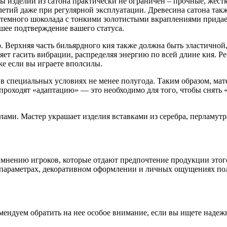
ы изделий из сатона практически не ограничен – прочные, жест
летий даже при регулярной эксплуатации. Древесина сатона так
 темного шоколада с тонкими золотистыми вкраплениями придае
шее подтверждение вашего статуса.
о. Верхняя часть бильярдного кия также должна быть эластичной
яет гасить вибрации, распределяя энергию по всей длине кия. Ре
же если вы играете вполсилы.
 специальных условиях не менее полугода. Таким образом, матер
 проходят «адаптацию» — это необходимо для того, чтобы снять
и. Мастер украшает изделия вставками из серебра, перламутра
мнению игроков, которые отдают предпочтение продукции этого 
 параметрах, декоративном оформлении и личных ощущениях пол
мендуем обратить на нее особое внимание, если вы ищете наде