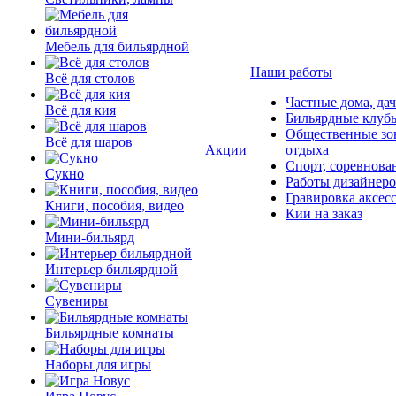
Мебель для бильярдной
Наши работы
Всё для столов
Частные дома, да
Всё для кия
Бильярдные клуб
Общественные зо
Всё для шаров
Акции
отдыха
Спорт, соревнова
Сукно
Работы дизайнер
Гравировка аксес
Книги, пособия, видео
Кии на заказ
Мини-бильярд
Интерьер бильярдной
Сувениры
Бильярдные комнаты
Наборы для игры