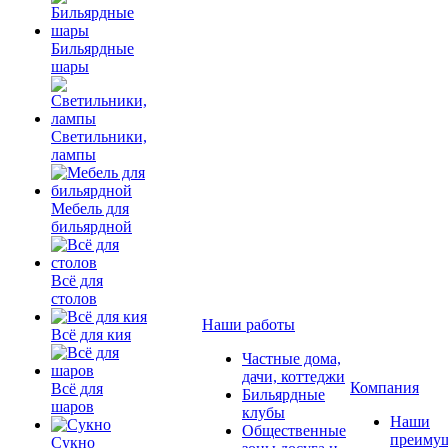
Бильярдные
шары
Светильники,
лампы
Мебель для
бильярдной
Всё для
столов
Наши работы
Всё для кия
Частные дома,
дачи, коттеджи
Компания
Всё для
Бильярдные
шаров
клубы
Наши
Общественные
преимущ
Сукно