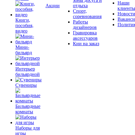
зоны досуга и
Наши
Акции
отдыха
клиент
Спорт,
Новост
соревнования
Ваканс
Книги,
Работы
Полити
пособия,
дизайнеров
видео
Гравировка
аксессуаров
Кии на заказ
Мини-
бильярд
Интерьер
бильярдной
Сувениры
Бильярдные
комнаты
Наборы для
игры