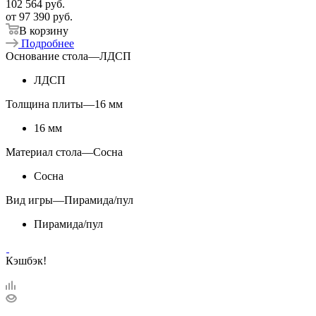
102 564
руб.
от
97 390 руб.
В корзину
Подробнее
Основание стола
—
ЛДСП
ЛДСП
Толщина плиты
—
16 мм
16 мм
Материал стола
—
Сосна
Сосна
Вид игры
—
Пирамида/пул
Пирамида/пул
Кэшбэк!