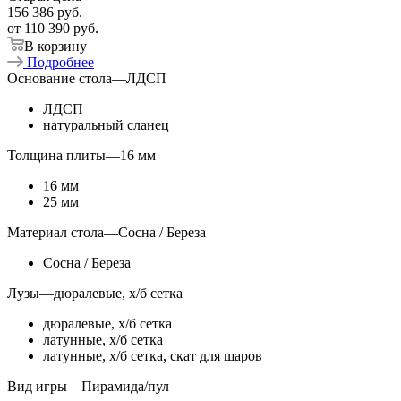
156 386
руб.
от
110 390 руб.
В корзину
Подробнее
Основание стола
—
ЛДСП
ЛДСП
натуральный сланец
Толщина плиты
—
16 мм
16 мм
25 мм
Материал стола
—
Сосна / Береза
Сосна / Береза
Лузы
—
дюралевые, х/б сетка
дюралевые, х/б сетка
латунные, х/б сетка
латунные, х/б сетка, скат для шаров
Вид игры
—
Пирамида/пул