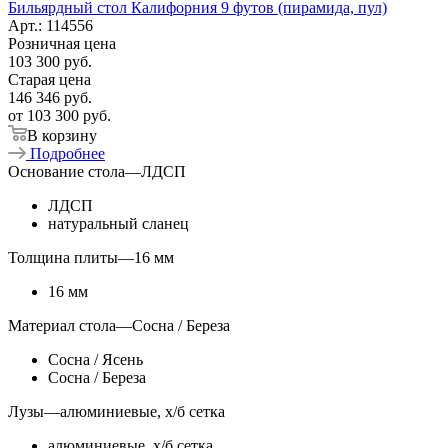
Бильярдный стол Калифорния 9 футов (пирамида, пул)
Арт.: 114556
Розничная цена
103 300
руб.
Старая цена
146 346
руб.
от
103 300 руб.
В корзину
Подробнее
Основание стола
—
ЛДСП
ЛДСП
натуральный сланец
Толщина плиты
—
16 мм
16 мм
Материал стола
—
Сосна / Береза
Сосна / Ясень
Сосна / Береза
Лузы
—
алюминиевые, х/б сетка
алюминиевые, х/б сетка