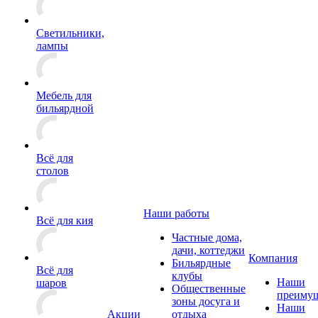
Светильники,
лампы
Мебель для
бильярдной
Всё для
столов
Наши работы
Всё для кия
Частные дома,
дачи, коттеджи
Компания
Бильярдные
Всё для
клубы
Наши
шаров
Общественные
преимущ
зоны досуга и
Наши
Акции
отдыха