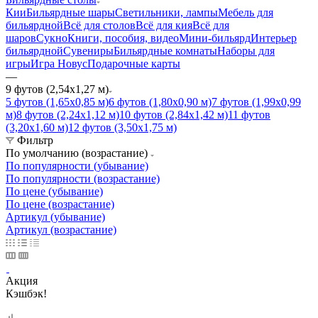
Кии
Бильярдные шары
Светильники, лампы
Мебель для
бильярдной
Всё для столов
Всё для кия
Всё для
шаров
Сукно
Книги, пособия, видео
Мини-бильярд
Интерьер
бильярдной
Сувениры
Бильярдные комнаты
Наборы для
игры
Игра Новус
Подарочные карты
—
9 футов (2,54х1,27 м)
5 футов (1,65х0,85 м)
6 футов (1,80х0,90 м)
7 футов (1,99х0,99
м)
8 футов (2,24х1,12 м)
10 футов (2,84х1,42 м)
11 футов
(3,20х1,60 м)
12 футов (3,50х1,75 м)
Фильтр
По умолчанию (возрастание)
По популярности (убывание)
По популярности (возрастание)
По цене (убывание)
По цене (возрастание)
Артикул (убывание)
Артикул (возрастание)
Акция
Кэшбэк!