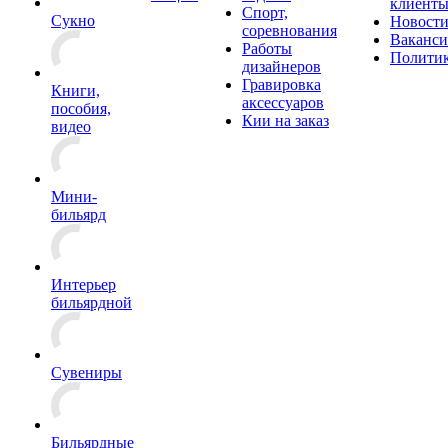
клиент
Спорт,
Сукно
Новост
соревнования
Ваканс
Работы
Полити
дизайнеров
Гравировка
Книги,
аксессуаров
пособия,
Кии на заказ
видео
Мини-
бильярд
Интерьер
бильярдной
Сувениры
Бильярдные