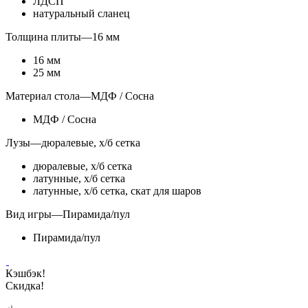
ЛДСП
натуральный сланец
Толщина плиты
—
16 мм
16 мм
25 мм
Материал стола
—
МДФ / Сосна
МДФ / Сосна
Лузы
—
дюралевые, х/б сетка
дюралевые, х/б сетка
латунные, х/б сетка
латунные, х/б сетка, скат для шаров
Вид игры
—
Пирамида/пул
Пирамида/пул
Кэшбэк!
Скидка!