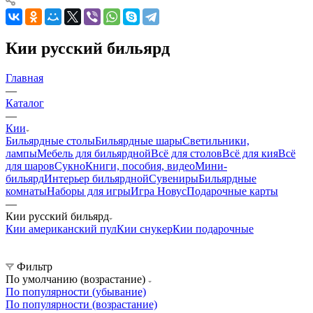
Кии русский бильярд
Главная
—
Каталог
—
Кии
Бильярдные столы
Бильярдные шары
Светильники,
лампы
Мебель для бильярдной
Всё для столов
Всё для кия
Всё
для шаров
Сукно
Книги, пособия, видео
Мини-
бильярд
Интерьер бильярдной
Сувениры
Бильярдные
комнаты
Наборы для игры
Игра Новус
Подарочные карты
—
Кии русский бильярд
Кии американский пул
Кии снукер
Кии подарочные
Фильтр
По умолчанию (возрастание)
По популярности (убывание)
По популярности (возрастание)