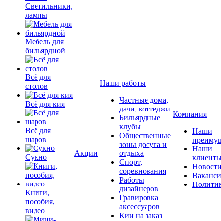
Светильники,
лампы
Мебель для
бильярдной
Всё для
Наши работы
столов
Частные дома,
Всё для кия
дачи, коттеджи
Компания
Бильярдные
клубы
Всё для
Наши
Общественные
шаров
преимущ
зоны досуга и
Наши
Акции
отдыха
Сукно
клиент
Спорт,
Новост
соревнования
Ваканс
Работы
Полити
дизайнеров
Книги,
Гравировка
пособия,
аксессуаров
видео
Кии на заказ