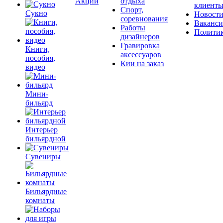
Акции
отдыха
клиент
Спорт,
Сукно
Новост
соревнования
Ваканс
Работы
Полити
дизайнеров
Гравировка
Книги,
аксессуаров
пособия,
Кии на заказ
видео
Мини-
бильярд
Интерьер
бильярдной
Сувениры
Бильярдные
комнаты