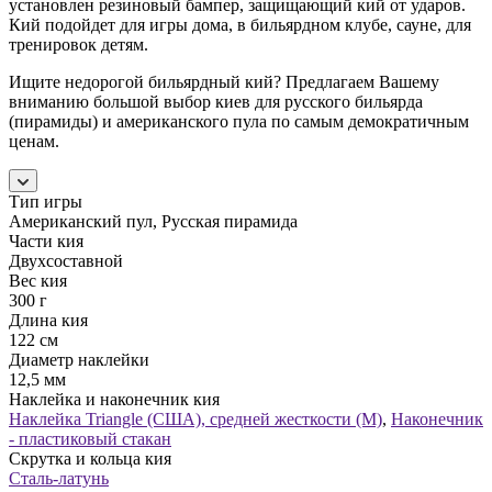
установлен резиновый бампер, защищающий кий от ударов.
Кий подойдет для игры дома, в бильярдном клубе, сауне, для
тренировок детям.
Ищите недорогой бильярдный кий? Предлагаем Вашему
вниманию большой выбор киев для русского бильярда
(пирамиды) и американского пула по самым демократичным
ценам.
Тип игры
Американский пул, Русская пирамида
Части кия
Двухсоставной
Вес кия
300 г
Длина кия
122 см
Диаметр наклейки
12,5 мм
Наклейка и наконечник кия
Наклейка Triangle (США), средней жесткости (М)
,
Наконечник
- пластиковый стакан
Скрутка и кольца кия
Сталь-латунь