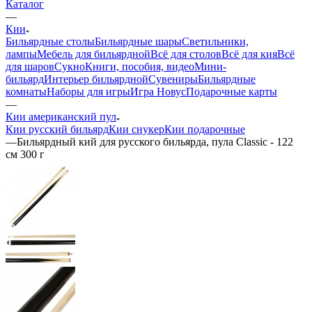
Каталог
—
Кии
Бильярдные столы
Бильярдные шары
Светильники,
лампы
Мебель для бильярдной
Всё для столов
Всё для кия
Всё
для шаров
Сукно
Книги, пособия, видео
Мини-
бильярд
Интерьер бильярдной
Сувениры
Бильярдные
комнаты
Наборы для игры
Игра Новус
Подарочные карты
—
Кии американский пул
Кии русский бильярд
Кии снукер
Кии подарочные
—
Бильярдный кий для русского бильярда, пула Classic - 122
см 300 г