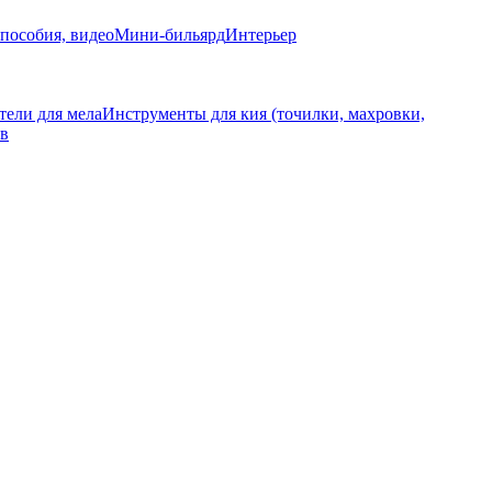
пособия, видео
Мини-бильярд
Интерьер
тели для мела
Инструменты для кия (точилки, махровки,
ёв