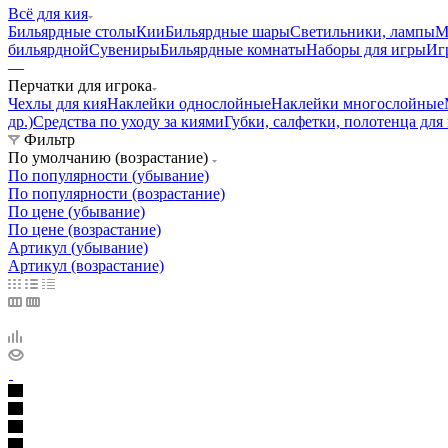
Всё для кия
Бильярдные столы
Кии
Бильярдные шары
Светильники, лампы
М
бильярдной
Сувениры
Бильярдные комнаты
Наборы для игры
Иг
—
Перчатки для игрока
Чехлы для кия
Наклейки однослойные
Наклейки многослойные
др.)
Средства по уходу за киями
Губки, салфетки, полотенца для
Фильтр
По умолчанию (возрастание)
По популярности (убывание)
По популярности (возрастание)
По цене (убывание)
По цене (возрастание)
Артикул (убывание)
Артикул (возрастание)