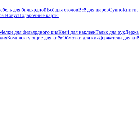
ебель для бильярдной
Всё для столов
Всё для шаров
Сукно
Книги, 
ра Новус
Подарочные карты
Мелки для бильярдного кия
Клей для наклеек
Тальк для рук
Держа
 кия
Комплектующие для киёв
Обмотки для кия
Держатели для ки