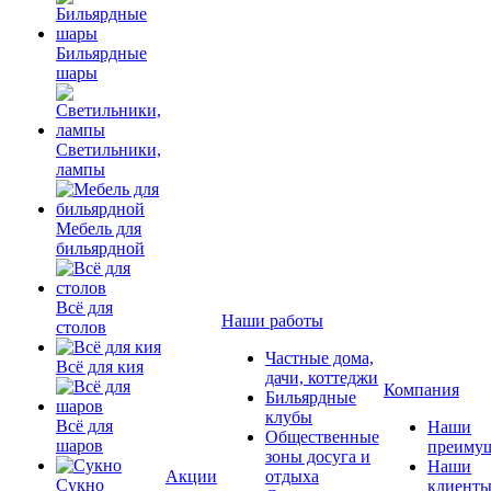
Бильярдные
шары
Светильники,
лампы
Мебель для
бильярдной
Всё для
Наши работы
столов
Частные дома,
Всё для кия
дачи, коттеджи
Компания
Бильярдные
клубы
Всё для
Наши
Общественные
шаров
преимущ
зоны досуга и
Наши
Акции
отдыха
Сукно
клиент