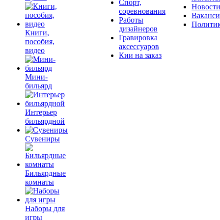
Спорт,
Новост
соревнования
Ваканс
Работы
Полити
дизайнеров
Книги,
Гравировка
пособия,
аксессуаров
видео
Кии на заказ
Мини-
бильярд
Интерьер
бильярдной
Сувениры
Бильярдные
комнаты
Наборы для
игры