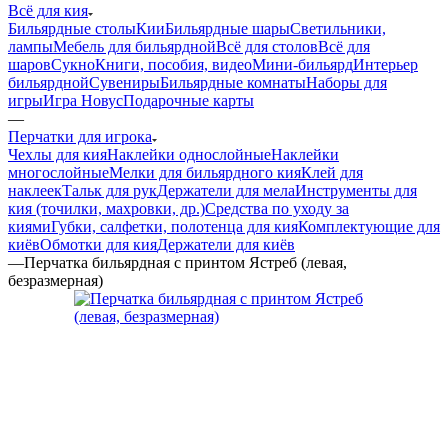
Всё для кия
Бильярдные столы
Кии
Бильярдные шары
Светильники,
лампы
Мебель для бильярдной
Всё для столов
Всё для
шаров
Сукно
Книги, пособия, видео
Мини-бильярд
Интерьер
бильярдной
Сувениры
Бильярдные комнаты
Наборы для
игры
Игра Новус
Подарочные карты
—
Перчатки для игрока
Чехлы для кия
Наклейки однослойные
Наклейки
многослойные
Мелки для бильярдного кия
Клей для
наклеек
Тальк для рук
Держатели для мела
Инструменты для
кия (точилки, махровки, др.)
Средства по уходу за
киями
Губки, салфетки, полотенца для кия
Комплектующие для
киёв
Обмотки для кия
Держатели для киёв
—
Перчатка бильярдная с принтом Ястреб (левая,
безразмерная)