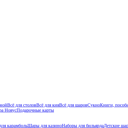
дной
Всё для столов
Всё для кия
Всё для шаров
Сукно
Книги, пособи
ра Новус
Подарочные карты
ля карамболь
Шары для казино
Наборы для бильярда
Детские ша