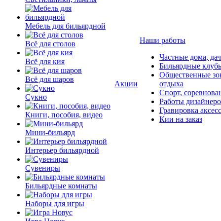
Мебель для бильярдной
Наши работы
Всё для столов
Частные дома, да
Всё для кия
Бильярдные клуб
Общественные зо
Всё для шаров
Акции
отдыха
Спорт, соревнова
Сукно
Работы дизайнер
Гравировка аксес
Книги, пособия, видео
Кии на заказ
Мини-бильярд
Интерьер бильярдной
Сувениры
Бильярдные комнаты
Наборы для игры