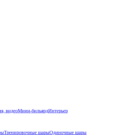
я, видео
Мини-бильярд
Интерьер
ры
Тренировочные шары
Одиночные шары