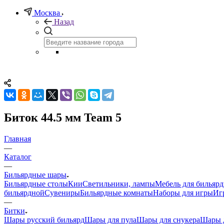
Москва
Назад
Биток 44.5 мм Team 5
Главная
—
Каталог
—
Бильярдные шары
Бильярдные столы
Кии
Светильники, лампы
Мебель для бильяр
бильярдной
Сувениры
Бильярдные комнаты
Наборы для игры
Иг
—
Битки
Шары русский бильярд
Шары для пула
Шары для снукера
Шары д