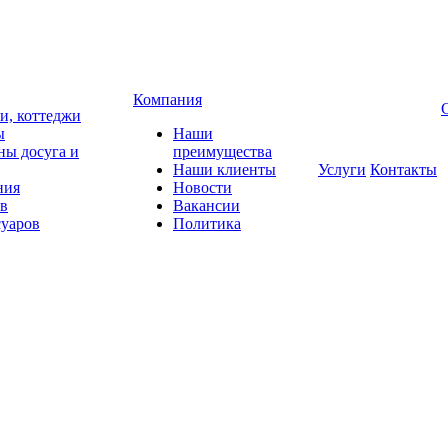
Компания
чи, коттеджи
ы
Наши
ны досуга и
преимущества
Наши клиенты
Услуги
Контакты
ния
Новости
ов
Вакансии
суаров
Политика