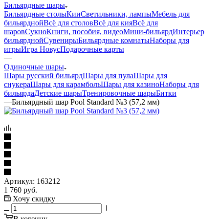
Бильярдные шары
Бильярдные столы
Кии
Светильники, лампы
Мебель для
бильярдной
Всё для столов
Всё для кия
Всё для
шаров
Сукно
Книги, пособия, видео
Мини-бильярд
Интерьер
бильярдной
Сувениры
Бильярдные комнаты
Наборы для
игры
Игра Новус
Подарочные карты
—
Одиночные шары
Шары русский бильярд
Шары для пула
Шары для
снукера
Шары для карамболь
Шары для казино
Наборы для
бильярда
Детские шары
Тренировочные шары
Битки
—
Бильярдный шар Pool Standard №3 (57,2 мм)
Артикул:
163212
1 760
руб.
Хочу скидку
В корзину