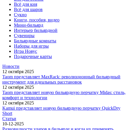
Всё для кия
Всё для шаров
Сукно
Книги, пособия, видео
Мини-бильярд
Интерьер бильярдной
Сувениры
Бильярдные комнаты
Наборы для игры
Игра Новус
Подарочные карты
Новости
12 октября 2025
Taom представляет MaxRack: революционный бильярдный
инструмент для идеальных расстановок
12 октября 2025
Taom представляет новую бильярдную перчатку Midas: стиль,
комфорт и технологии
12 октября 2025
Kamui представляет новую бильярдную перчатку QuickDry
Short
Статьи
10-12-2025
Разновидности ударов в бильярде и когда их применять