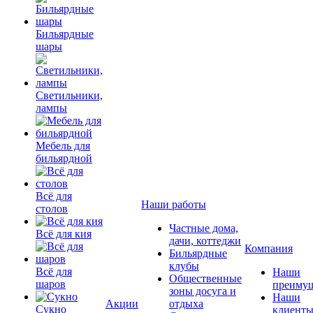
Бильярдные
шары
Светильники,
лампы
Мебель для
бильярдной
Всё для
Наши работы
столов
Частные дома,
Всё для кия
дачи, коттеджи
Компания
Бильярдные
клубы
Всё для
Наши
Общественные
шаров
преимущ
зоны досуга и
Наши
Акции
отдыха
Сукно
клиент