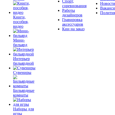
Спорт,
Новост
соревнования
Ваканс
Работы
Полити
дизайнеров
Книги,
Гравировка
пособия,
аксессуаров
видео
Кии на заказ
Мини-
бильярд
Интерьер
бильярдной
Сувениры
Бильярдные
комнаты
Наборы для
игры