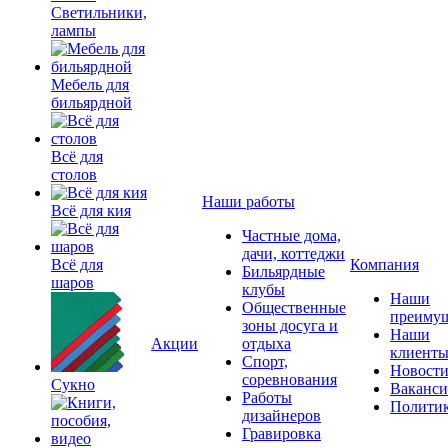
Светильники,
лампы
Мебель для
бильярдной
Всё для
столов
Наши работы
Всё для кия
Частные дома,
дачи, коттеджи
Всё для
Компания
Бильярдные
шаров
клубы
Наши
Общественные
преимущ
зоны досуга и
Наши
Акции
отдыха
клиент
Спорт,
Новост
соревнования
Сукно
Ваканс
Работы
Полити
дизайнеров
Гравировка