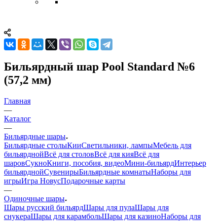
Бильярдный шар Pool Standard №6
(57,2 мм)
Главная
—
Каталог
—
Бильярдные шары
Бильярдные столы
Кии
Светильники, лампы
Мебель для
бильярдной
Всё для столов
Всё для кия
Всё для
шаров
Сукно
Книги, пособия, видео
Мини-бильярд
Интерьер
бильярдной
Сувениры
Бильярдные комнаты
Наборы для
игры
Игра Новус
Подарочные карты
—
Одиночные шары
Шары русский бильярд
Шары для пула
Шары для
снукера
Шары для карамболь
Шары для казино
Наборы для