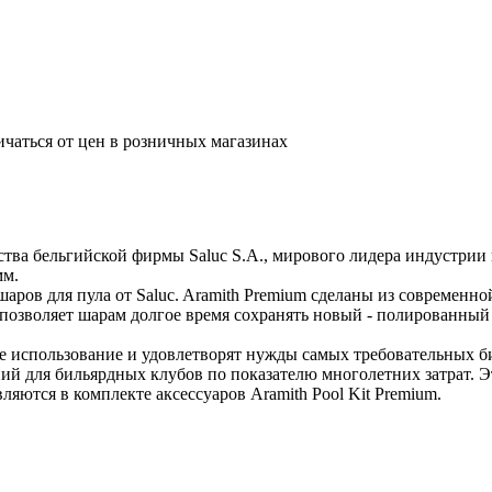
ичаться от цен в розничных магазинах
ства бельгийской фирмы Saluc S.A., мирового лидера индустрии
мм.
ров для пула от Saluc. Aramith Premium сделаны из современно
я позволяет шарам долгое время сохранять новый - полированный
е использование и удовлетворят нужды самых требовательных б
ий для бильярдных клубов по показателю многолетних затрат. 
яются в комплекте аксессуаров Aramith Pool Kit Premium.