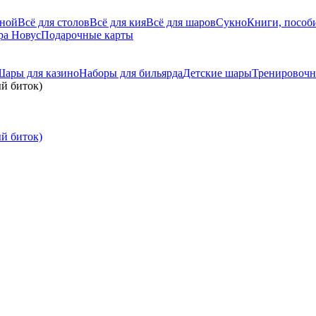
дной
Всё для столов
Всё для кия
Всё для шаров
Сукно
Книги, пособи
ра Новус
Подарочные карты
ары для казино
Наборы для бильярда
Детские шары
Тренировоч
ый биток)