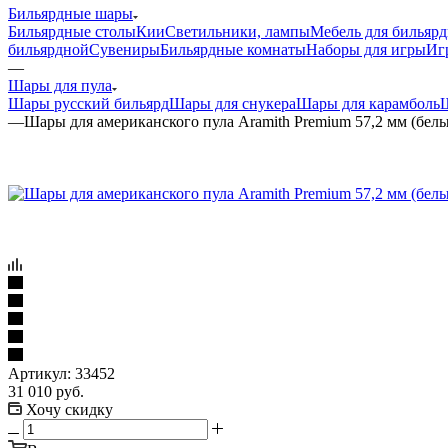
Бильярдные шары
Бильярдные столы
Кии
Светильники, лампы
Мебель для бильяр
бильярдной
Сувениры
Бильярдные комнаты
Наборы для игры
Иг
—
Шары для пула
Шары русский бильярд
Шары для снукера
Шары для карамболь
Ш
—
Шары для американского пула Aramith Premium 57,2 мм (бел
Артикул:
33452
31 010
руб.
Хочу скидку