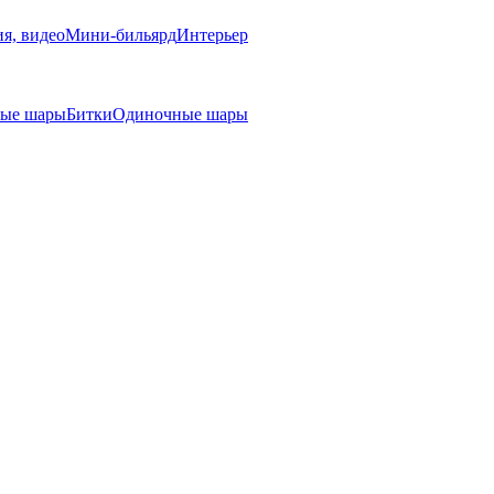
я, видео
Мини-бильярд
Интерьер
ные шары
Битки
Одиночные шары