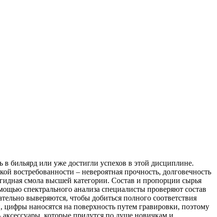
 в бильярд или уже достигли успехов в этой дисциплине.
кой востребованности – невероятная прочность, долговечность
гидная смола высшей категории. Состав и пропорции сырья
помощью спектрального анализа специалисты проверяют состав
ательно выверяются, чтобы добиться полного соответствия
 цифры наносятся на поверхность путем гравировки, поэтому
 аксессуары, которые придутся по душе новичкам и