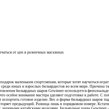
ичаться от цен в розничных магазинах
одарок маленьким спортсменам, которые хотят научиться играть
 среди юных и взрослых бильярдистов во всем мире. Причина та
товления бильярдных шаров Gewinner используется фенолоальде
 что особое внимание мастера уделяют подготовке к работе. С 
т испортить готовое изделие. Вес и форма бильярдных шаров тщ
оряет предыдущий. Разница лишь в порядковом номере. Кстати,
 с дешевыми китайскими моделями. Бильярдные шары Gewinner –