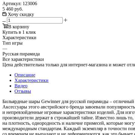
Артикул:
123006
5 460
руб.
Хочу скидку
В корзину
Купить в 1 клик
Характеристики
Тип игры
—
Русская пирамида
Все характеристики
Цена действительна только для интернет-магазина и может отл
Описание
Характеристики
Видео
Отзывы
Бильярдные шары Gewinner для русской пирамиды – отличный п
Аксессуары этого австрийского бренда завоевали популярность
и непревзойденные игровые характеристики изделий. Для изго
производители держат в строжайшей тайне. Известно лишь то,
на плотность, однородность и наличие примесей, которые могу
международным стандартам. Каждый экземпляр в точности повт
со временем не выпадают и не деформируются, как это бывает