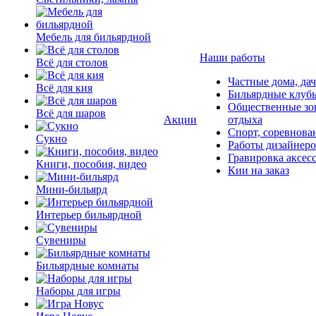
Мебель для бильярдной
Наши работы
Всё для столов
Частные дома, да
Всё для кия
Бильярдные клуб
Общественные зо
Всё для шаров
Акции
отдыха
Спорт, соревнова
Сукно
Работы дизайнер
Гравировка аксес
Книги, пособия, видео
Кии на заказ
Мини-бильярд
Интерьер бильярдной
Сувениры
Бильярдные комнаты
Наборы для игры