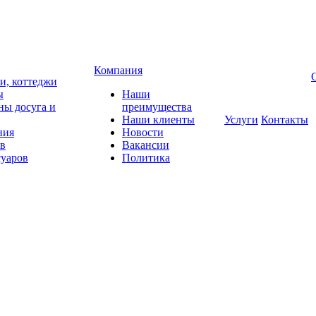
Компания
чи, коттеджи
ы
Наши
ны досуга и
преимущества
Наши клиенты
Услуги
Контакты
ния
Новости
ов
Вакансии
суаров
Политика