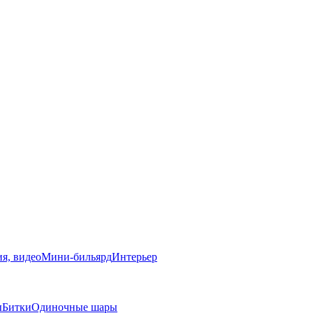
я, видео
Мини-бильярд
Интерьер
ы
Битки
Одиночные шары