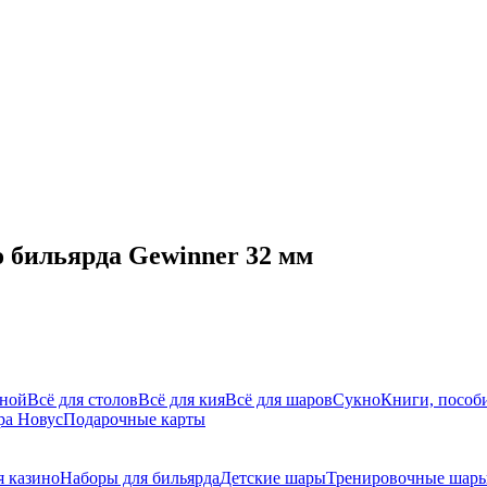
 бильярда Gewinner 32 мм
дной
Всё для столов
Всё для кия
Всё для шаров
Сукно
Книги, пособи
ра Новус
Подарочные карты
 казино
Наборы для бильярда
Детские шары
Тренировочные шар