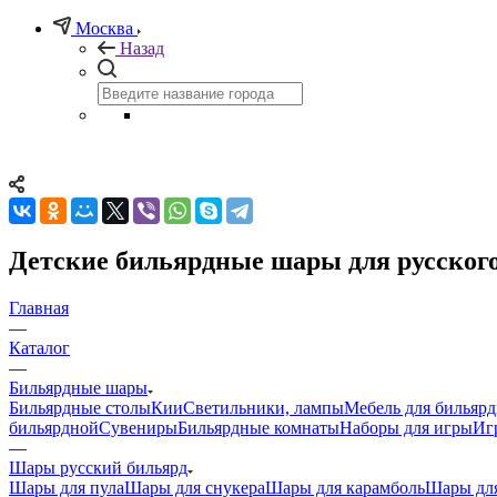
Москва
Назад
Детские бильярдные шары для русского
Главная
—
Каталог
—
Бильярдные шары
Бильярдные столы
Кии
Светильники, лампы
Мебель для бильяр
бильярдной
Сувениры
Бильярдные комнаты
Наборы для игры
Иг
—
Шары русский бильярд
Шары для пула
Шары для снукера
Шары для карамболь
Шары для