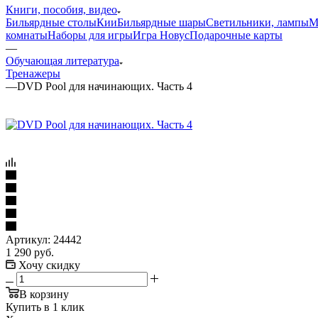
Книги, пособия, видео
Бильярдные столы
Кии
Бильярдные шары
Светильники, лампы
М
комнаты
Наборы для игры
Игра Новус
Подарочные карты
—
Обучающая литература
Тренажеры
—
DVD Pool для начинающих. Часть 4
Артикул:
24442
1 290
руб.
Хочу скидку
В корзину
Купить в 1 клик