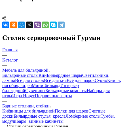
Столик сервировочный Гурман
Главная
—
Каталог
—
Мебель для бильярдной
Бильярдные столы
Кии
Бильярдные шары
Светильники,
лампы
Всё для столов
Всё для кия
Всё для шаров
Сукно
Книги,
пособия, видео
Мини-бильярд
Интерьер
бильярдной
Сувениры
Бильярдные комнаты
Наборы для
игры
Игра Новус
Подарочные карты
—
Барные столики, стойки
Киёвницы для бильярдной
Полки для шаров
Счетные
доски
Бильярдные стулья, кресла
Ломберные столы
Тумбы,
модули
Бары, винные кабинеты
—
Столик сервировочный Гурман