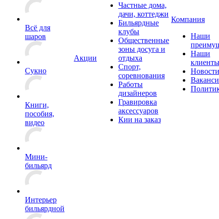
Частные дома,
дачи, коттеджи
Компания
Бильярдные
Всё для
клубы
Наши
шаров
Общественные
преимущ
зоны досуга и
Наши
Акции
отдыха
клиент
Спорт,
Сукно
Новост
соревнования
Ваканс
Работы
Полити
дизайнеров
Гравировка
Книги,
аксессуаров
пособия,
Кии на заказ
видео
Мини-
бильярд
Интерьер
бильярдной