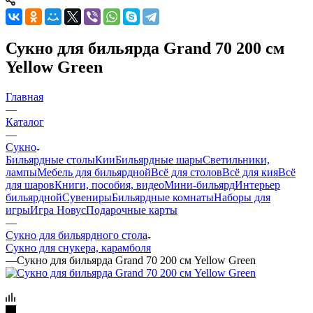
Сукно для бильярда Grand 70 200 см
Yellow Green
Главная
—
Каталог
—
Сукно
Бильярдные столы
Кии
Бильярдные шары
Светильники,
лампы
Мебель для бильярдной
Всё для столов
Всё для кия
Всё
для шаров
Книги, пособия, видео
Мини-бильярд
Интерьер
бильярдной
Сувениры
Бильярдные комнаты
Наборы для
игры
Игра Новус
Подарочные карты
—
Сукно для бильярдного стола
Сукно для снукера, карамболя
—
Сукно для бильярда Grand 70 200 см Yellow Green