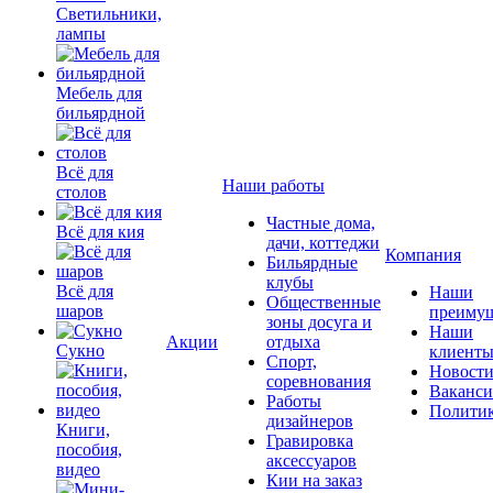
Светильники,
лампы
Мебель для
бильярдной
Всё для
Наши работы
столов
Частные дома,
Всё для кия
дачи, коттеджи
Компания
Бильярдные
клубы
Всё для
Наши
Общественные
шаров
преимущ
зоны досуга и
Наши
Акции
отдыха
Сукно
клиент
Спорт,
Новост
соревнования
Ваканс
Работы
Полити
дизайнеров
Книги,
Гравировка
пособия,
аксессуаров
видео
Кии на заказ