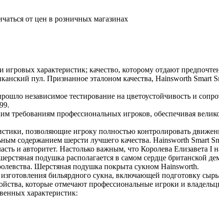
ичаться от цен в розничных магазинах
 и игровых характеристик; качество, которому отдают предпочте
иканский пул. Признанное эталоном качества, Hainsworth Smart S
r прошло независимое тестирование на цветоустойчивость и соп
99.
ким требованиям профессиональных игроков, обеспечивая велико
ристики, позволяющие игроку полностью контролировать движен
ьным содержанием шерсти лучшего качества. Hainsworth Smart S
 и авторитет. Настолько важным, что Королева Елизавета I нас
шерстяная подушка располагается в самом сердце британской де
ролевства. Шерстяная подушка покрыта сукном Hainsworth.
 изготовления бильярдного сукна, включающей подготовку сырь
войства, которые отмечают профессиональные игроки и владельц
венных характеристик: