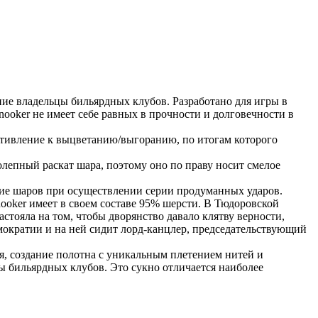
ние владельцы бильярдных клубов. Разработано для игры в
nooker не имеет себе равных в прочности и долговечности в
ротивление к выцветанию/выгоранию, по итогам которого
лепный раскат шара, поэтому оно по праву носит смелое
ие шаров при осуществлении серии продуманных ударов.
nooker имеет в своем составе 95% шерсти. В Тюдоровской
тояла на том, чтобы дворянство давало клятву верности,
мократии и на ней сидит лорд-канцлер, председательствующий
я, создание полотна с уникальным плетением нитей и
ы бильярдных клубов. Это сукно отличается наиболее