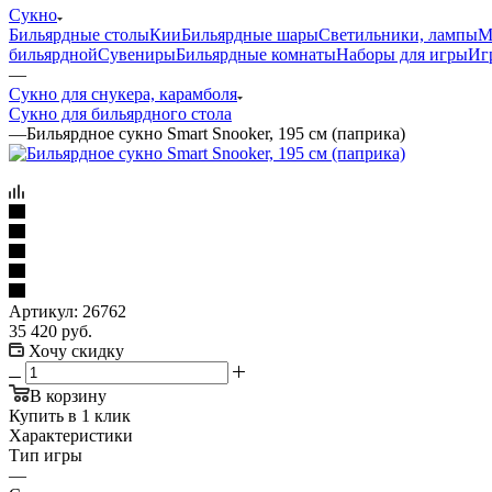
Сукно
Бильярдные столы
Кии
Бильярдные шары
Светильники, лампы
М
бильярдной
Сувениры
Бильярдные комнаты
Наборы для игры
Иг
—
Сукно для снукера, карамболя
Сукно для бильярдного стола
—
Бильярдное сукно Smart Snooker, 195 см (паприка)
Артикул:
26762
35 420
руб.
Хочу скидку
В корзину
Купить в 1 клик
Характеристики
Тип игры
—