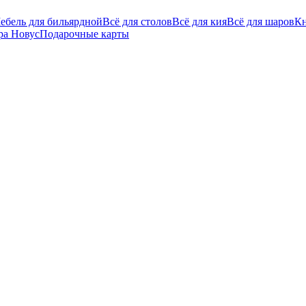
ебель для бильярдной
Всё для столов
Всё для кия
Всё для шаров
Кн
ра Новус
Подарочные карты