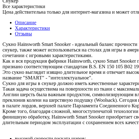
Снукер
Все характеристики
Цена действительна только для интернет-магазина и может отл
Описание
Характеристики
Отзывы
Сукно Hainsworth Smart Snooker - идеальный баланс прочности
снукер, также может использоваться на столах для игры в амер
сочетании с игровыми характеристиками.
Как и вся продукция фабрики Hainsworth, сукно Smart Snooke
признано соответствующим стандартам B.S. EN 150 105 B02 19
Это сукно выглядит изящно длительное время и отвечает высо
название "SMART" - "интеллектуальное".
Сукно для игры в снукер должно иметь качественные характе
Такая задача осуществима на поверхности из ткани с максимал
Англии шерсть была важным продуктом, символизирующим власть
преклонив колени на шерстяную подушку (Woolsack). Сегодня 
в палате лордов, верхней палате Парламента Соединенного Ко
Кроме того, благодаря сложной, многоступенчатой технологии
финишную обработку, Hainsworth Smart Snooker приобретает с
длительным периодом эксплуатации с сохранением всех качест
высокой скорости раската шаров;