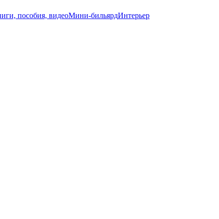
иги, пособия, видео
Мини-бильярд
Интерьер