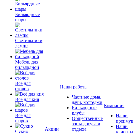
Бильярдные
шары
Светильники,
лампы
Мебель для
бильярдной
Всё для
Наши работы
столов
Частные дома,
Всё для кия
дачи, коттеджи
Компания
Бильярдные
клубы
Всё для
Наши
Общественные
шаров
преимущ
зоны досуга и
Наши
Акции
отдыха
Сукно
клиент