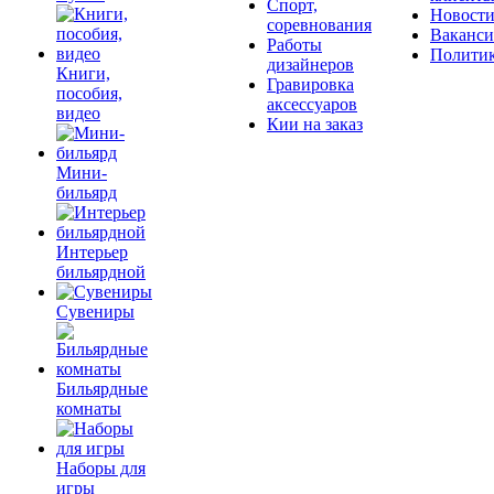
Спорт,
Новост
соревнования
Ваканс
Работы
Полити
дизайнеров
Книги,
Гравировка
пособия,
аксессуаров
видео
Кии на заказ
Мини-
бильярд
Интерьер
бильярдной
Сувениры
Бильярдные
комнаты
Наборы для
игры