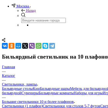
Москва
Назад
Бильярдный светильник на 10 плафоно
Главная
—
Каталог
—
Светильники, лампы
Бильярдные столы
Кии
Бильярдные шары
Мебель для бильярдно
бильярдной
Сувениры
Бильярдные комнаты
Наборы для игры
Иг
—
Большие светильники 10 и более плафонов
Светильники (1 плафон)
Светильники для столов 5-7 футов
Свет