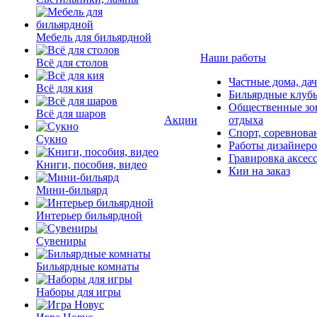
Мебель для бильярдной
Наши работы
Всё для столов
Частные дома, да
Всё для кия
Бильярдные клуб
Общественные зо
Всё для шаров
Акции
отдыха
Спорт, соревнова
Сукно
Работы дизайнер
Гравировка аксес
Книги, пособия, видео
Кии на заказ
Мини-бильярд
Интерьер бильярдной
Сувениры
Бильярдные комнаты
Наборы для игры