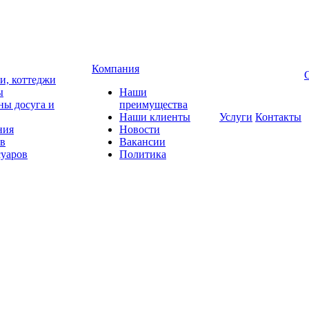
Компания
чи, коттеджи
ы
Наши
ны досуга и
преимущества
Наши клиенты
Услуги
Контакты
ния
Новости
ов
Вакансии
суаров
Политика