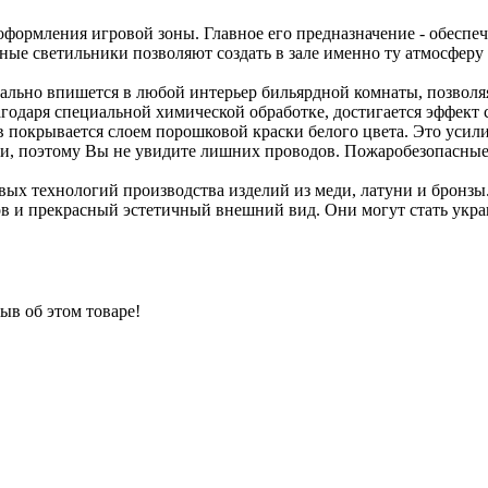
оформления игровой зоны. Главное его предназначение - обесп
дные светильники позволяют создать в зале именно ту атмосферу
ально впишется в любой интерьер бильярдной комнаты, позвол
агодаря специальной химической обработке, достигается эффект
покрывается слоем порошковой краски белого цвета. Это усили
лки, поэтому Вы не увидите лишних проводов. Пожаробезопасны
ых технологий производства изделий из меди, латуни и бронзы.
ов и прекрасный эстетичный внешний вид. Они могут стать укр
ыв об этом товаре!