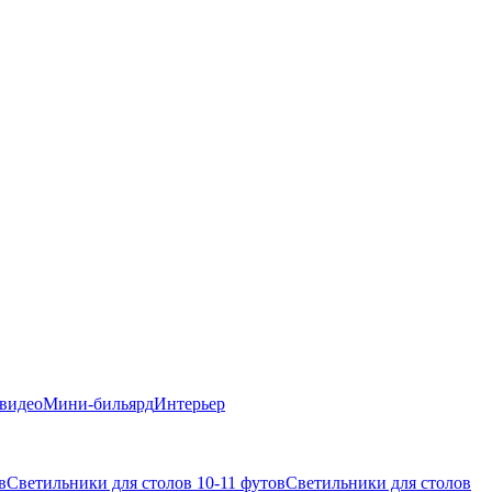
 видео
Мини-бильярд
Интерьер
в
Светильники для столов 10-11 футов
Светильники для столов