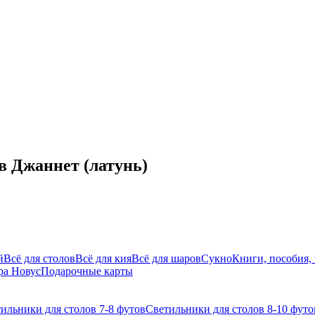
в Джаннет (латунь)
й
Всё для столов
Всё для кия
Всё для шаров
Сукно
Книги, пособия,
ра Новус
Подарочные карты
ильники для столов 7-8 футов
Светильники для столов 8-10 футо