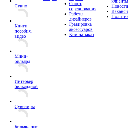
клиент
Спорт,
Сукно
Новост
соревнования
Ваканс
Работы
Полити
дизайнеров
Гравировка
Книги,
аксессуаров
пособия,
Кии на заказ
видео
Мини-
бильярд
Интерьер
бильярдной
Сувениры
Бильярдные