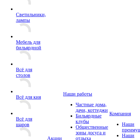
Светильники,
лампы
Мебель для
бильярдной
Всё для
столов
Наши работы
Всё для кия
Частные дома,
дачи, коттеджи
Компания
Бильярдные
Всё для
клубы
Наши
шаров
Общественные
преимущ
зоны досуга и
Наши
Акции
отдыха