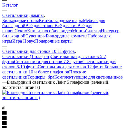
Каталог
—
Светильники, лампы
Бильярдные столы
Кии
Бильярдные шары
Мебель для
бильярдной
Всё для столов
Всё для кия
Всё для
шаров
Сукно
Книги, пособия, видео
Мини-бильярд
Интерьер
бильярдной
Сувениры
Бильярдные комнаты
Наборы для
игры
Игра Новус
Подарочные карты
—
Светильники для столов 10-11 футов
Светильники (1 плафон)
Светильники для столов 5-7
футов
Светильники для столов 7-8 футов
Светильники для
столов 8-10 футов
Светильники для столов 12 футов
Большие
светильники 10 и более плафонов
Плоские
светильники
Торшеры, бра
Комплектующие для светильников
—
Бильярдный светильник Лайт 5 плафонов (зеленый,
золотистая штанга)