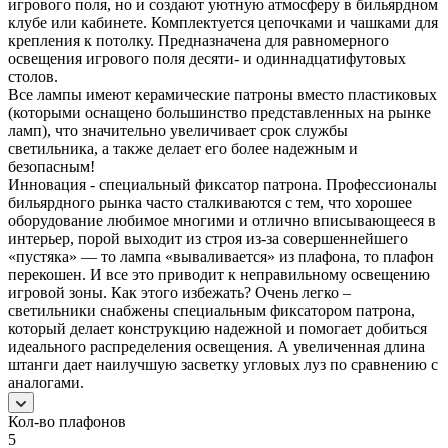
игрового поля, но и создают уютную атмосферу в бильярдном
клубе или кабинете. Комплектуется цепочками и чашками для
крепления к потолку. Предназначена для равномерного
освещения игрового поля десяти- и одиннадцатифутовых
столов.
Все лампы имеют керамические патроны вместо пластиковых
(которыми оснащено большинство представленных на рынке
ламп), что значительно увеличивает срок службы
светильника, а также делает его более надежным и
безопасным!
Инновация - специальный фиксатор патрона. Профессионалы
бильярдного рынка часто сталкиваются с тем, что хорошее
оборудование любимое многими и отлично вписывающееся в
интерьер, порой выходит из строя из-за совершеннейшего
«пустяка» — то лампа «вываливается» из плафона, то плафон
перекошен. И все это приводит к неправильному освещению
игровой зоны. Как этого избежать? Очень легко –
светильники снабжены специальным фиксатором патрона,
который делает конструкцию надежной и помогает добиться
идеального распределения освещения. А увеличенная длина
штанги дает наилучшую засветку угловых луз по сравнению с
аналогами.
Кол-во плафонов
5