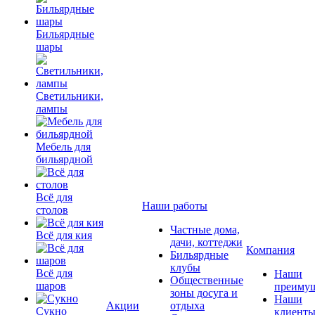
Бильярдные
шары
Светильники,
лампы
Мебель для
бильярдной
Всё для
Наши работы
столов
Частные дома,
Всё для кия
дачи, коттеджи
Компания
Бильярдные
клубы
Всё для
Наши
Общественные
шаров
преимущ
зоны досуга и
Наши
Акции
отдыха
Сукно
клиент