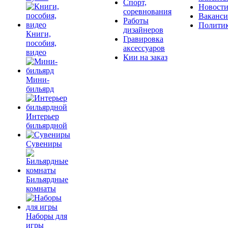
Спорт,
Новост
соревнования
Ваканс
Работы
Полити
дизайнеров
Книги,
Гравировка
пособия,
аксессуаров
видео
Кии на заказ
Мини-
бильярд
Интерьер
бильярдной
Сувениры
Бильярдные
комнаты
Наборы для
игры