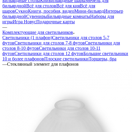
Бильярдные столы
Кии
Бильярдные шары
Мебель для
бильярдной
Всё для столов
Всё для кия
Всё для
шаров
Сукно
Книги, пособия, видео
Мини-бильярд
Интерьер
бильярдной
Сувениры
Бильярдные комнаты
Наборы для
игры
Игра Новус
Подарочные карты
—
Комплектующие для светильников
Светильники (1 плафон)
Светильники для столов 5-7
футов
Светильники для столов 7-8 футов
Светильники для
столов 8-10 футов
Светильники для столов 10-11
футов
Светильники для столов 12 футов
Большие светильники
10 и более плафонов
Плоские светильники
Торшеры, бра
—
Стеклянный элемент для плафонов