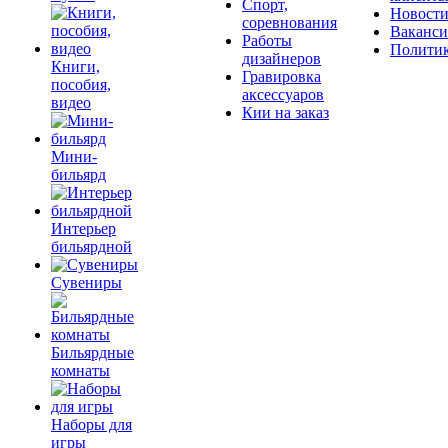
Спорт,
Новост
соревнования
Ваканс
Работы
Полити
дизайнеров
Книги,
Гравировка
пособия,
аксессуаров
видео
Кии на заказ
Мини-
бильярд
Интерьер
бильярдной
Сувениры
Бильярдные
комнаты
Наборы для
игры