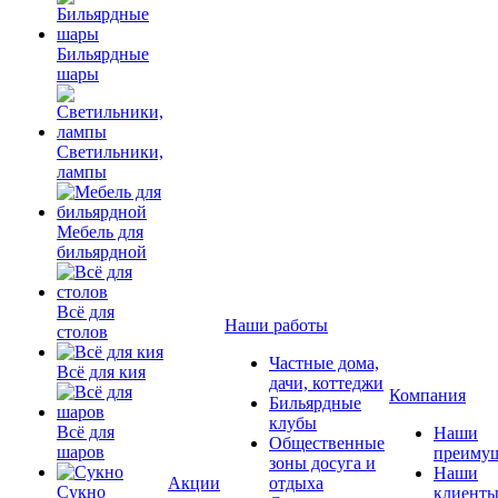
Бильярдные
шары
Светильники,
лампы
Мебель для
бильярдной
Всё для
Наши работы
столов
Частные дома,
Всё для кия
дачи, коттеджи
Компания
Бильярдные
клубы
Всё для
Наши
Общественные
шаров
преимущ
зоны досуга и
Наши
Акции
отдыха
Сукно
клиент