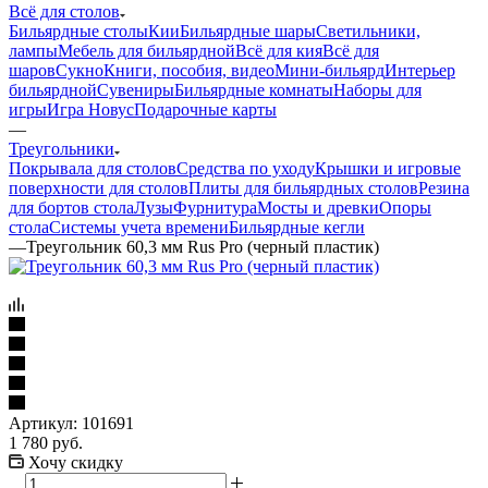
Всё для столов
Бильярдные столы
Кии
Бильярдные шары
Светильники,
лампы
Мебель для бильярдной
Всё для кия
Всё для
шаров
Сукно
Книги, пособия, видео
Мини-бильярд
Интерьер
бильярдной
Сувениры
Бильярдные комнаты
Наборы для
игры
Игра Новус
Подарочные карты
—
Треугольники
Покрывала для столов
Средства по уходу
Крышки и игровые
поверхности для столов
Плиты для бильярдных столов
Резина
для бортов стола
Лузы
Фурнитура
Мосты и древки
Опоры
стола
Системы учета времени
Бильярдные кегли
—
Треугольник 60,3 мм Rus Pro (черный пластик)
Артикул:
101691
1 780
руб.
Хочу скидку