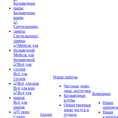
Бильярдные
шары
Светильники,
лампы
Мебель для
бильярдной
Всё для
Наши работы
столов
Частные дома,
Всё для кия
дачи, коттеджи
Компания
Бильярдные
клубы
Всё для
Наши
Общественные
шаров
преимущ
зоны досуга и
Наши
Акции
отдыха
Сукно
клиент