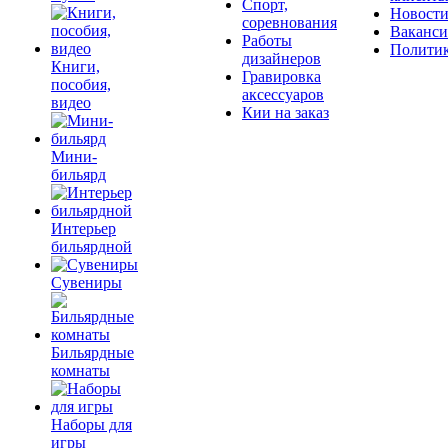
Спорт,
Новост
соревнования
Ваканс
Работы
Полити
дизайнеров
Книги,
Гравировка
пособия,
аксессуаров
видео
Кии на заказ
Мини-
бильярд
Интерьер
бильярдной
Сувениры
Бильярдные
комнаты
Наборы для
игры