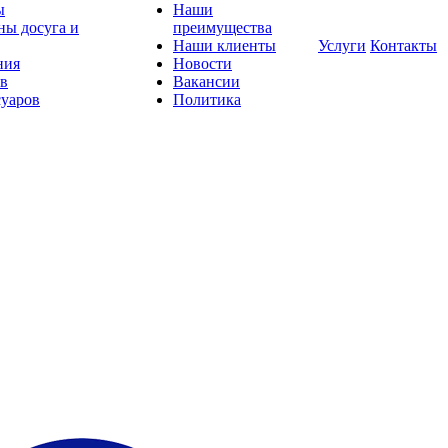
ы
Наши
ны досуга и
преимущества
Наши клиенты
Услуги
Контакты
ния
Новости
ов
Вакансии
суаров
Политика