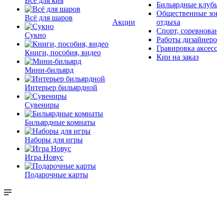
Всё для кия
Бильярдные клуб
Общественные зо
Всё для шаров
Акции
отдыха
Спорт, соревнова
Сукно
Работы дизайнер
Гравировка аксес
Книги, пособия, видео
Кии на заказ
Мини-бильярд
Интерьер бильярдной
Сувениры
Бильярдные комнаты
Наборы для игры
Игра Новус
Подарочные карты