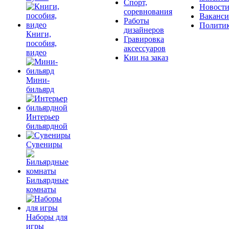
Спорт,
Новост
соревнования
Ваканс
Работы
Полити
дизайнеров
Книги,
Гравировка
пособия,
аксессуаров
видео
Кии на заказ
Мини-
бильярд
Интерьер
бильярдной
Сувениры
Бильярдные
комнаты
Наборы для
игры