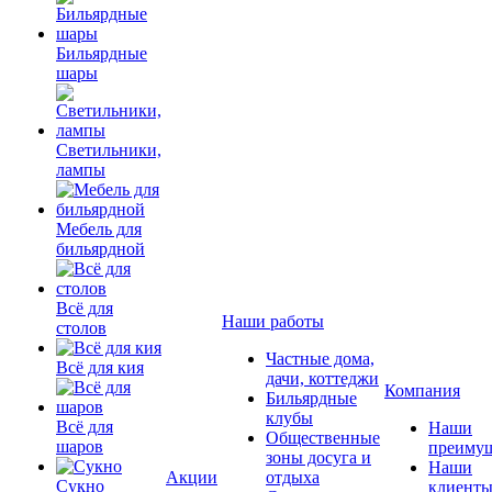
Бильярдные
шары
Светильники,
лампы
Мебель для
бильярдной
Всё для
Наши работы
столов
Частные дома,
Всё для кия
дачи, коттеджи
Компания
Бильярдные
клубы
Всё для
Наши
Общественные
шаров
преимущ
зоны досуга и
Наши
Акции
отдыха
Сукно
клиент