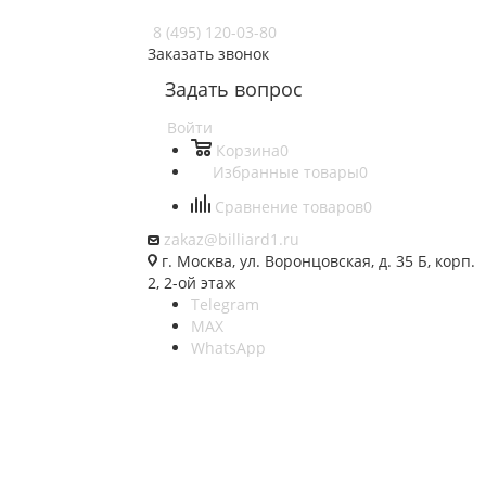
8 (495) 120-03-80
Заказать звонок
Задать вопрос
Войти
Корзина
0
Избранные товары
0
Сравнение товаров
0
zakaz@billiard1.ru
г. Москва, ул. Воронцовская, д. 35 Б, корп.
2, 2-ой этаж
Telegram
MAX
WhatsApp