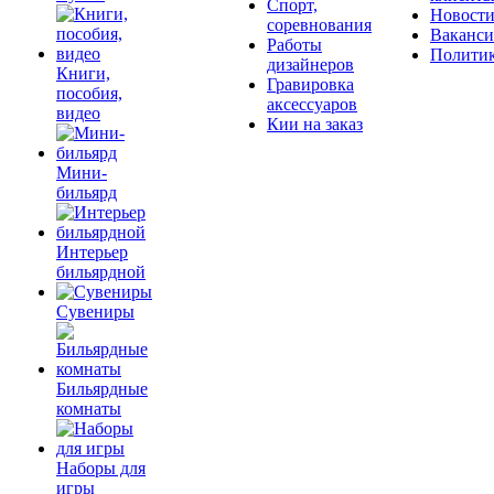
Спорт,
Новост
соревнования
Ваканс
Работы
Полити
дизайнеров
Книги,
Гравировка
пособия,
аксессуаров
видео
Кии на заказ
Мини-
бильярд
Интерьер
бильярдной
Сувениры
Бильярдные
комнаты
Наборы для
игры