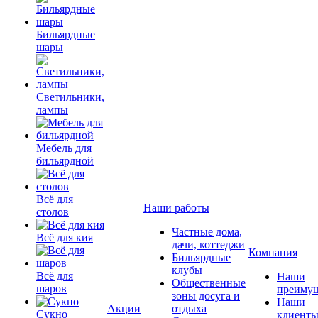
Бильярдные
шары
Светильники,
лампы
Мебель для
бильярдной
Всё для
Наши работы
столов
Частные дома,
Всё для кия
дачи, коттеджи
Компания
Бильярдные
клубы
Всё для
Наши
Общественные
шаров
преимущ
зоны досуга и
Наши
Акции
отдыха
Сукно
клиент