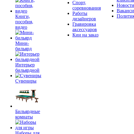
Спорт,
Новост
соревнования
Ваканс
Работы
Полити
Книги,
дизайнеров
пособия,
Гравировка
видео
аксессуаров
Кии на заказ
Мини-
бильярд
Интерьер
бильярдной
Сувениры
Бильярдные
комнаты
Наборы для