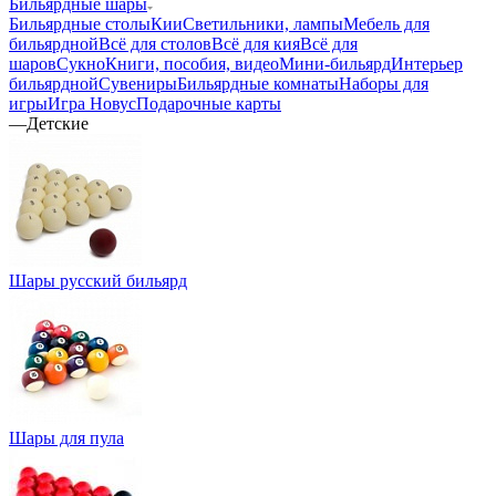
Бильярдные шары
Бильярдные столы
Кии
Светильники, лампы
Мебель для
бильярдной
Всё для столов
Всё для кия
Всё для
шаров
Сукно
Книги, пособия, видео
Мини-бильярд
Интерьер
бильярдной
Сувениры
Бильярдные комнаты
Наборы для
игры
Игра Новус
Подарочные карты
—
Детские
Шары русский бильярд
Шары для пула