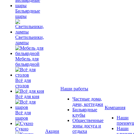
Бильярдные
шары
Светильники,
лампы
Мебель для
бильярдной
Всё для
столов
Наши работы
Всё для кия
Частные дома,
дачи, коттеджи
Компания
Бильярдные
Всё для
клубы
Наши
шаров
Общественные
преимущ
зоны досуга и
Наши
Сукно
Акции
отдыха
клиент