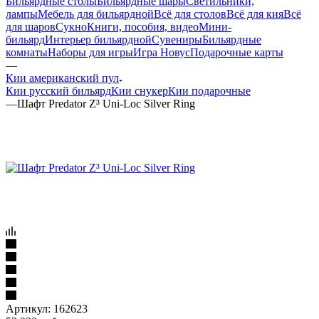
Бильярдные столы
Бильярдные шары
Светильники,
лампы
Мебель для бильярдной
Всё для столов
Всё для кия
Всё
для шаров
Сукно
Книги, пособия, видео
Мини-
бильярд
Интерьер бильярдной
Сувениры
Бильярдные
комнаты
Наборы для игры
Игра Новус
Подарочные карты
—
Кии американский пул
Кии русский бильярд
Кии снукер
Кии подарочные
—
Шафт Predator Z³ Uni-Loc Silver Ring
Артикул:
162623