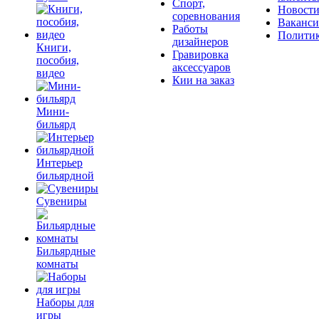
Спорт,
Новост
соревнования
Ваканс
Работы
Полити
дизайнеров
Книги,
Гравировка
пособия,
аксессуаров
видео
Кии на заказ
Мини-
бильярд
Интерьер
бильярдной
Сувениры
Бильярдные
комнаты
Наборы для
игры