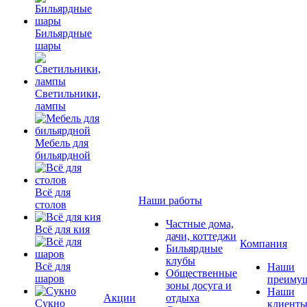
Бильярдные
шары
Светильники,
лампы
Мебель для
бильярдной
Всё для
Наши работы
столов
Частные дома,
Всё для кия
дачи, коттеджи
Компания
Бильярдные
клубы
Всё для
Наши
Общественные
шаров
преимущ
зоны досуга и
Наши
Акции
отдыха
Сукно
клиент