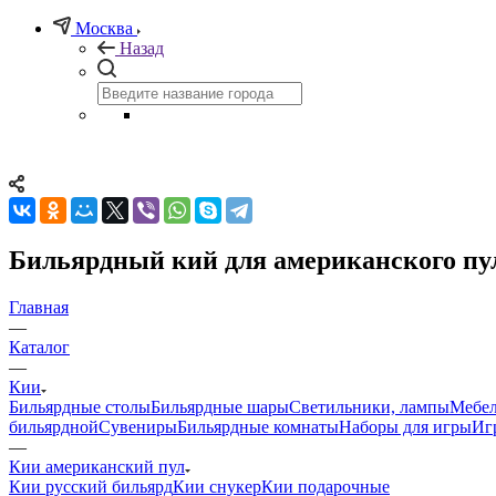
Москва
Назад
Бильярдный кий для американского пул
Главная
—
Каталог
—
Кии
Бильярдные столы
Бильярдные шары
Светильники, лампы
Мебел
бильярдной
Сувениры
Бильярдные комнаты
Наборы для игры
Иг
—
Кии американский пул
Кии русский бильярд
Кии снукер
Кии подарочные