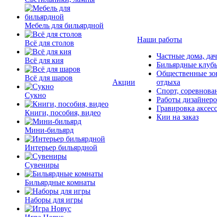
Мебель для бильярдной
Наши работы
Всё для столов
Частные дома, да
Всё для кия
Бильярдные клуб
Общественные зо
Всё для шаров
Акции
отдыха
Спорт, соревнова
Сукно
Работы дизайнер
Гравировка аксес
Книги, пособия, видео
Кии на заказ
Мини-бильярд
Интерьер бильярдной
Сувениры
Бильярдные комнаты
Наборы для игры