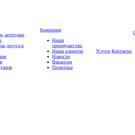
Компания
чи, коттеджи
ы
Наши
ны досуга и
преимущества
Наши клиенты
Услуги
Контакты
ния
Новости
ов
Вакансии
суаров
Политика