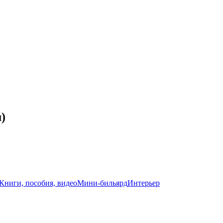
)
Книги, пособия, видео
Мини-бильярд
Интерьер