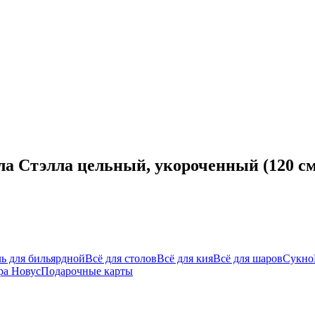
а Стэлла цельный, укороченный (120 см
ь для бильярдной
Всё для столов
Всё для кия
Всё для шаров
Сукно
ра Новус
Подарочные карты