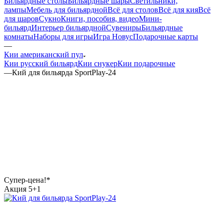
Бильярдные столы
Бильярдные шары
Светильники,
лампы
Мебель для бильярдной
Всё для столов
Всё для кия
Всё
для шаров
Сукно
Книги, пособия, видео
Мини-
бильярд
Интерьер бильярдной
Сувениры
Бильярдные
комнаты
Наборы для игры
Игра Новус
Подарочные карты
—
Кии американский пул
Кии русский бильярд
Кии снукер
Кии подарочные
—
Кий для бильярда SportPlay-24
Супер-цена!*
Акция 5+1