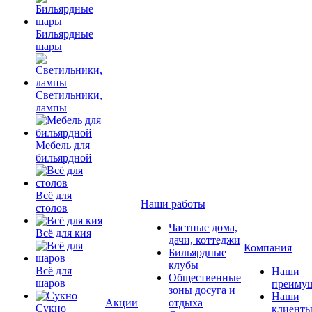
Бильярдные
шары
Светильники,
лампы
Мебель для
бильярдной
Всё для
Наши работы
столов
Частные дома,
Всё для кия
дачи, коттеджи
Компания
Бильярдные
клубы
Всё для
Наши
Общественные
шаров
преимущ
зоны досуга и
Наши
Акции
отдыха
Сукно
клиент