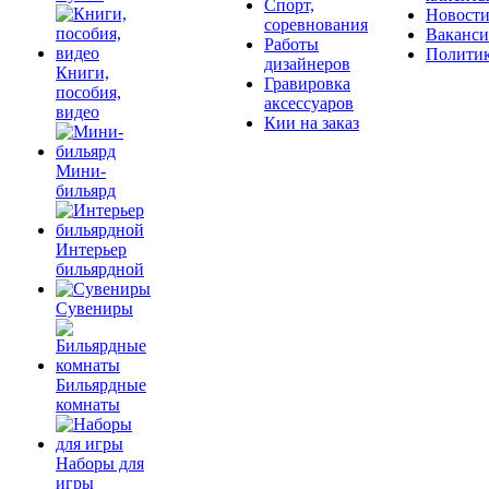
Спорт,
Новост
соревнования
Ваканс
Работы
Полити
дизайнеров
Книги,
Гравировка
пособия,
аксессуаров
видео
Кии на заказ
Мини-
бильярд
Интерьер
бильярдной
Сувениры
Бильярдные
комнаты
Наборы для
игры