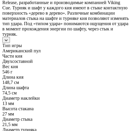
Release, разработанные и производимые компанией Viking
Cue. Турняк и шафт у каждого кия имеют в стыке контактную
поверхность «дерево в дерево». Различные комбинации
материалов стыка на шафте и турняке кия позволяют изменять
тип удара. Под «типом удара» понимаются ощущения от удара
в момент прохождения энергии по шафту, через стык и
турняк.
Тип игры
Американский пул
Части кия
Двухсоставной
Вес кия
546 г
Длина кия
148,7 см
Длина шафта
74,5 см
Диаметр наклейки
13 мм
Высота стакана
27 мм
Диаметр стыка
21,5 мм
Диаметр турняка