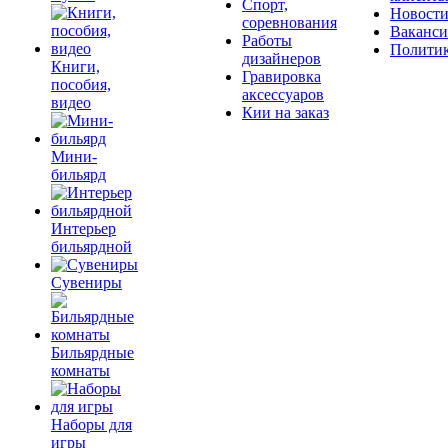
Спорт,
Новост
соревнования
Ваканс
Работы
Полити
дизайнеров
Книги,
Гравировка
пособия,
аксессуаров
видео
Кии на заказ
Мини-
бильярд
Интерьер
бильярдной
Сувениры
Бильярдные
комнаты
Наборы для
игры