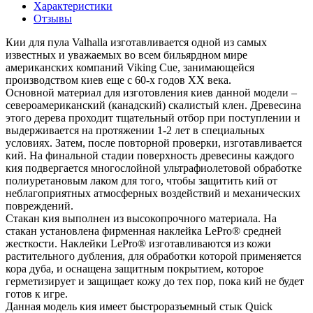
Характеристики
Отзывы
Кии для пула Valhalla изготавливается одной из самых
известных и уважаемых во всем бильярдном мире
американских компаний Viking Cue, занимающейся
производством киев еще с 60-х годов ХХ века.
Основной материал для изготовления киев данной модели –
североамериканский (канадский) скалистый клен. Древесина
этого дерева проходит тщательный отбор при поступлении и
выдерживается на протяжении 1-2 лет в специальных
условиях. Затем, после повторной проверки, изготавливается
кий. На финальной стадии поверхность древесины каждого
кия подвергается многослойной ультрафиолетовой обработке
полиуретановым лаком для того, чтобы защитить кий от
неблагоприятных атмосферных воздействий и механических
повреждений.
Стакан кия выполнен из высокопрочного материала. На
стакан установлена фирменная наклейка LePro® средней
жесткости. Наклейки LePro® изготавливаются из кожи
растительного дубления, для обработки которой применяется
кора дуба, и оснащена защитным покрытием, которое
герметизирует и защищает кожу до тех пор, пока кий не будет
готов к игре.
Данная модель кия имеет быстроразъемный стык Quick