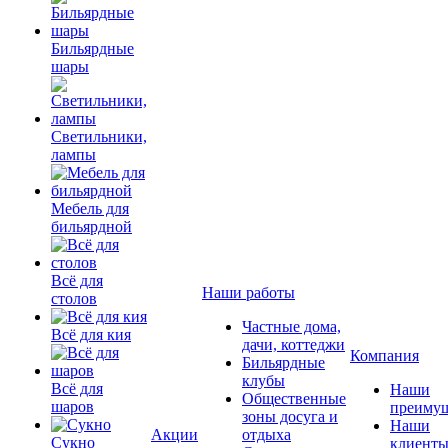
Бильярдные
шары
Светильники,
лампы
Мебель для
бильярдной
Всё для
Наши работы
столов
Частные дома,
Всё для кия
дачи, коттеджи
Компания
Бильярдные
клубы
Всё для
Наши
Общественные
шаров
преимущ
зоны досуга и
Наши
Акции
отдыха
Сукно
клиент