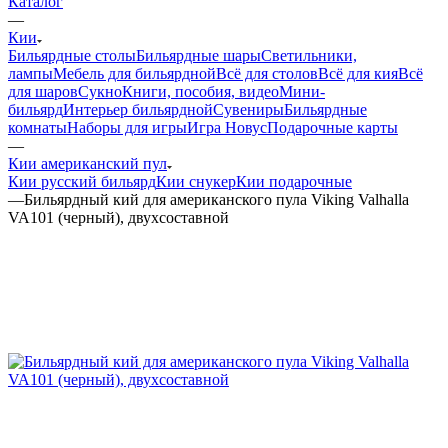
Каталог
—
Кии
Бильярдные столы
Бильярдные шары
Светильники,
лампы
Мебель для бильярдной
Всё для столов
Всё для кия
Всё
для шаров
Сукно
Книги, пособия, видео
Мини-
бильярд
Интерьер бильярдной
Сувениры
Бильярдные
комнаты
Наборы для игры
Игра Новус
Подарочные карты
—
Кии американский пул
Кии русский бильярд
Кии снукер
Кии подарочные
—
Бильярдный кий для американского пула Viking Valhalla
VA101 (черный), двухсоставной