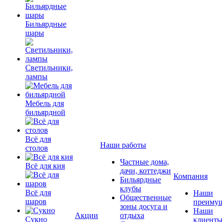
Бильярдные
шары
Светильники,
лампы
Мебель для
бильярдной
Всё для
Наши работы
столов
Частные дома,
Всё для кия
дачи, коттеджи
Компания
Бильярдные
клубы
Всё для
Наши
Общественные
шаров
преимущ
зоны досуга и
Наши
Акции
отдыха
Сукно
клиент