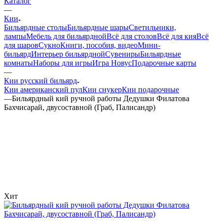
Каталог
—
Кии
Бильярдные столы
Бильярдные шары
Светильники,
лампы
Мебель для бильярдной
Всё для столов
Всё для кия
Всё
для шаров
Сукно
Книги, пособия, видео
Мини-
бильярд
Интерьер бильярдной
Сувениры
Бильярдные
комнаты
Наборы для игры
Игра Новус
Подарочные карты
—
Кии русский бильярд
Кии американский пул
Кии снукер
Кии подарочные
—
Бильярдный кий ручной работы Дедушки Филатова
Бахчисарай, двусоставной (Граб, Палисандр)
Хит