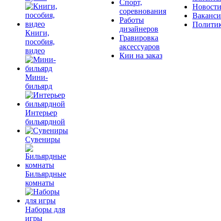
Спорт,
Новост
соревнования
Ваканс
Работы
Полити
дизайнеров
Книги,
Гравировка
пособия,
аксессуаров
видео
Кии на заказ
Мини-
бильярд
Интерьер
бильярдной
Сувениры
Бильярдные
комнаты
Наборы для
игры