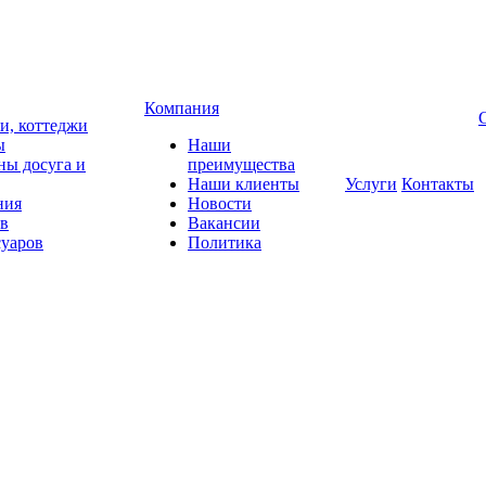
Компания
чи, коттеджи
ы
Наши
ны досуга и
преимущества
Наши клиенты
Услуги
Контакты
ния
Новости
ов
Вакансии
суаров
Политика