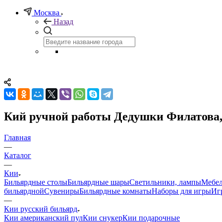
Москва
Назад
Кий ручной работы Дедушки Филатова, к
Главная
—
Каталог
—
Кии
Бильярдные столы
Бильярдные шары
Светильники, лампы
Мебел
бильярдной
Сувениры
Бильярдные комнаты
Наборы для игры
Иг
—
Кии русский бильярд
Кии американский пул
Кии снукер
Кии подарочные