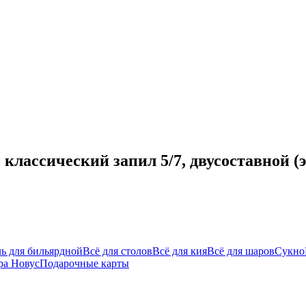
лассический запил 5/7, двусоставной (эб
ь для бильярдной
Всё для столов
Всё для кия
Всё для шаров
Сукно
ра Новус
Подарочные карты