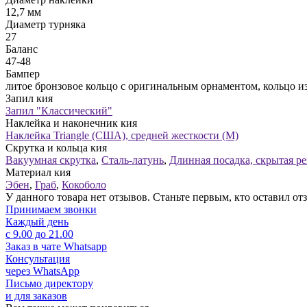
12,7 мм
Диаметр турняка
27
Баланс
47-48
Бампер
литое бронзовое кольцо с оригинальным орнаментом, кольцо из
Запил кия
Запил "Классический"
Наклейка и наконечник кия
Наклейка Triangle (США), средней жесткости (М)
Скрутка и кольца кия
Вакуумная скрутка
,
Сталь-латунь
,
Длинная посадка, скрытая ре
Материал кия
Эбен
,
Граб
,
Кокоболо
У данного товара нет отзывов. Станьте первым, кто оставил отз
Принимаем звонки
Каждый день
с 9.00 до 21.00
Заказ в чате Whatsapp
Консультация
через WhatsApp
Письмо директору
и для заказов