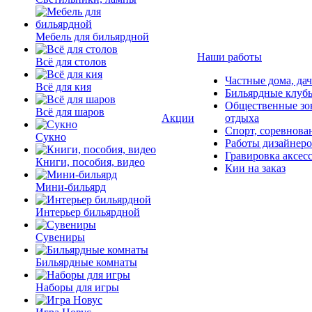
Мебель для бильярдной
Наши работы
Всё для столов
Частные дома, да
Всё для кия
Бильярдные клуб
Общественные зо
Всё для шаров
Акции
отдыха
Спорт, соревнова
Сукно
Работы дизайнер
Гравировка аксес
Книги, пособия, видео
Кии на заказ
Мини-бильярд
Интерьер бильярдной
Сувениры
Бильярдные комнаты
Наборы для игры