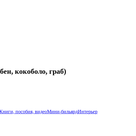
ен, кокоболо, граб)
Книги, пособия, видео
Мини-бильярд
Интерьер