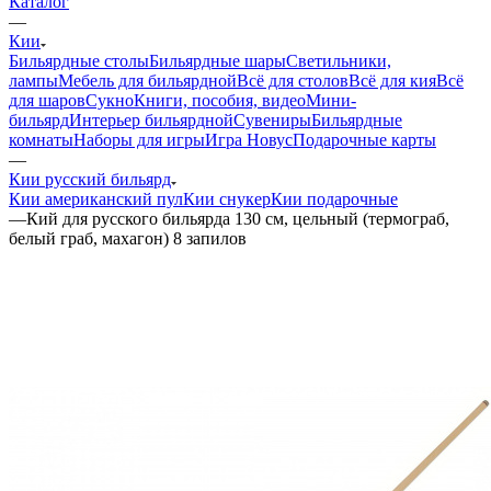
Каталог
—
Кии
Бильярдные столы
Бильярдные шары
Светильники,
лампы
Мебель для бильярдной
Всё для столов
Всё для кия
Всё
для шаров
Сукно
Книги, пособия, видео
Мини-
бильярд
Интерьер бильярдной
Сувениры
Бильярдные
комнаты
Наборы для игры
Игра Новус
Подарочные карты
—
Кии русский бильярд
Кии американский пул
Кии снукер
Кии подарочные
—
Кий для русского бильярда 130 см, цельный (термограб,
белый граб, махагон) 8 запилов