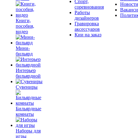
Спорт,
Новост
соревнования
Ваканс
Работы
Полити
дизайнеров
Книги,
Гравировка
пособия,
аксессуаров
видео
Кии на заказ
Мини-
бильярд
Интерьер
бильярдной
Сувениры
Бильярдные
комнаты
Наборы для
игры