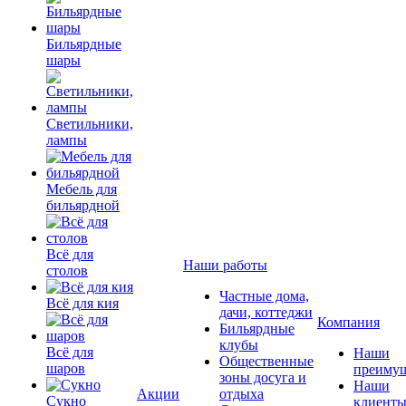
Бильярдные
шары
Светильники,
лампы
Мебель для
бильярдной
Всё для
Наши работы
столов
Частные дома,
Всё для кия
дачи, коттеджи
Компания
Бильярдные
клубы
Всё для
Наши
Общественные
шаров
преимущ
зоны досуга и
Наши
Акции
отдыха
Сукно
клиент