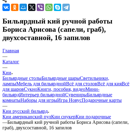
Бильярдный кий ручной работы
Бориса Арисова (сапели, граб),
двухсоставной, 16 запилов
Главная
—
Каталог
—
Кии
Бильярдные столы
Бильярдные шары
Светильники,
лампы
Мебель для бильярдной
Всё для столов
Всё для кия
Всё
для шаров
Сукно
Книги, пособия, видео
Мини-
бильярд
Интерьер бильярдной
Сувениры
Бильярдные
комнаты
Наборы для игры
Игра Новус
Подарочные карты
—
Кии русский бильярд
Кии американский пул
Кии снукер
Кии подарочные
—
Бильярдный кий ручной работы Бориса Арисова (сапели,
граб), двухсоставной, 16 запилов