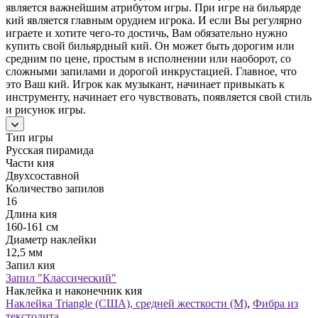
является важнейшим атрибутом игры. При игре на бильярде
кий является главным орудием игрока. И если Вы регулярно
играете и хотите чего-то достичь, Вам обязательно нужно
купить свой бильярдный кий. Он может быть дорогим или
средним по цене, простым в исполнении или наоборот, со
сложными запилами и дорогой инкрустацией. Главное, что
это Ваш кий. Игрок как музыкант, начинает привыкать к
инструменту, начинает его чувствовать, появляется свой стиль
и рисунок игры.
Тип игры
Русская пирамида
Части кия
Двухсоставной
Количество запилов
16
Длина кия
160-161 см
Диаметр наклейки
12,5 мм
Запил кия
Запил "Классический"
Наклейка и наконечник кия
Наклейка Triangle (США), средней жесткости (М)
,
Фибра из
текстолита