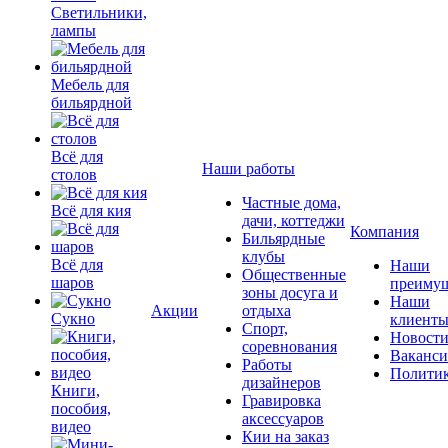
Светильники,
лампы
Мебель для
бильярдной
Всё для
Наши работы
столов
Частные дома,
Всё для кия
дачи, коттеджи
Компания
Бильярдные
клубы
Всё для
Наши
Общественные
шаров
преимущ
зоны досуга и
Наши
Акции
отдыха
Сукно
клиент
Спорт,
Новост
соревнования
Ваканс
Работы
Полити
дизайнеров
Книги,
Гравировка
пособия,
аксессуаров
видео
Кии на заказ