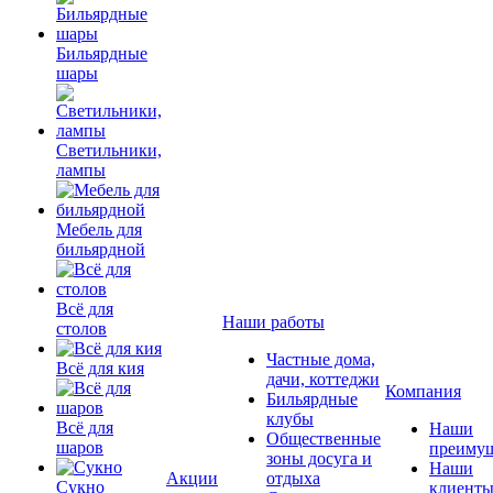
Бильярдные
шары
Светильники,
лампы
Мебель для
бильярдной
Всё для
Наши работы
столов
Частные дома,
Всё для кия
дачи, коттеджи
Компания
Бильярдные
клубы
Всё для
Наши
Общественные
шаров
преимущ
зоны досуга и
Наши
Акции
отдыха
Сукно
клиент