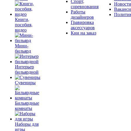
Спорт,
Новост
соревнования
Ваканс
Работы
Полити
дизайнеров
Книги,
Гравировка
пособия,
аксессуаров
видео
Кии на заказ
Мини-
бильярд
Интерьер
бильярдной
Сувениры
Бильярдные
комнаты
Наборы для
игры