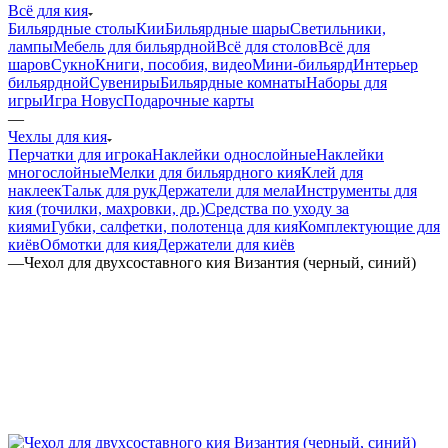
Всё для кия
Бильярдные столы
Кии
Бильярдные шары
Светильники,
лампы
Мебель для бильярдной
Всё для столов
Всё для
шаров
Сукно
Книги, пособия, видео
Мини-бильярд
Интерьер
бильярдной
Сувениры
Бильярдные комнаты
Наборы для
игры
Игра Новус
Подарочные карты
—
Чехлы для кия
Перчатки для игрока
Наклейки однослойные
Наклейки
многослойные
Мелки для бильярдного кия
Клей для
наклеек
Тальк для рук
Держатели для мела
Инструменты для
кия (точилки, махровки, др.)
Средства по уходу за
киями
Губки, салфетки, полотенца для кия
Комплектующие для
киёв
Обмотки для кия
Держатели для киёв
—
Чехол для двухсоставного кия Византия (черный, синий)