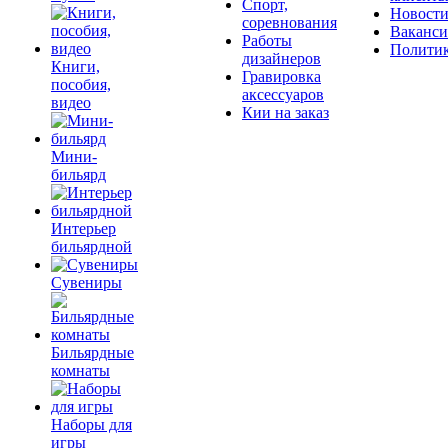
Спорт,
Новост
соревнования
Ваканс
Работы
Полити
дизайнеров
Книги,
Гравировка
пособия,
аксессуаров
видео
Кии на заказ
Мини-
бильярд
Интерьер
бильярдной
Сувениры
Бильярдные
комнаты
Наборы для
игры