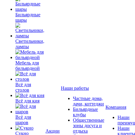
Бильярдные
шары
Светильники,
лампы
Мебель для
бильярдной
Всё для
Наши работы
столов
Частные дома,
Всё для кия
дачи, коттеджи
Компания
Бильярдные
клубы
Всё для
Наши
Общественные
шаров
преимущ
зоны досуга и
Наши
Акции
отдыха
Сукно
клиент