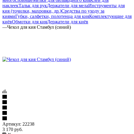
многослойные
Мелки для бильярдного кия
Клей для
наклеек
Тальк для рук
Держатели для мела
Инструменты для
кия (точилки, махровки, др.)
Средства по уходу за
киями
Губки, салфетки, полотенца для кия
Комплектующие для
киёв
Обмотки для кия
Держатели для киёв
—
Чехол для кия Стамбул (синий)
Артикул:
22238
3 170
руб.