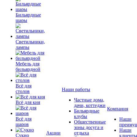
Бильярдные
шары
Светильники,
лампы
Мебель для
бильярдной
Всё для
Наши работы
столов
Частные дома,
Всё для кия
дачи, коттеджи
Компания
Бильярдные
клубы
Всё для
Наши
Общественные
шаров
преимущ
зоны досуга и
Наши
Акции
отдыха
Сукно
клиент