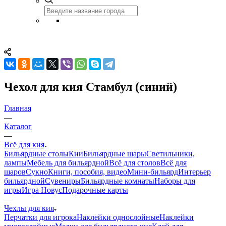
Чехол для кия Стамбул (синий)
Главная
—
Каталог
—
Всё для кия
Бильярдные столы
Кии
Бильярдные шары
Светильники,
лампы
Мебель для бильярдной
Всё для столов
Всё для
шаров
Сукно
Книги, пособия, видео
Мини-бильярд
Интерьер
бильярдной
Сувениры
Бильярдные комнаты
Наборы для
игры
Игра Новус
Подарочные карты
—
Чехлы для кия
Перчатки для игрока
Наклейки однослойные
Наклейки