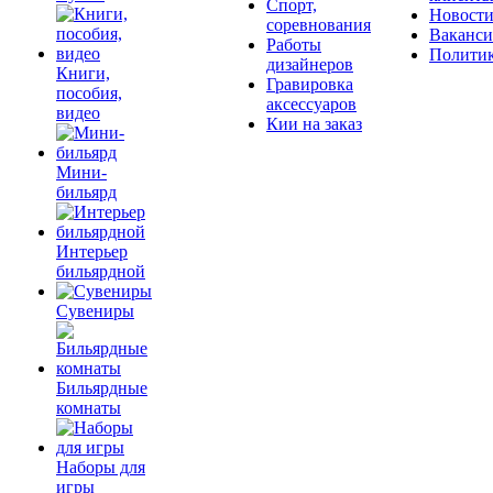
Спорт,
Новост
соревнования
Ваканс
Работы
Полити
дизайнеров
Книги,
Гравировка
пособия,
аксессуаров
видео
Кии на заказ
Мини-
бильярд
Интерьер
бильярдной
Сувениры
Бильярдные
комнаты
Наборы для
игры