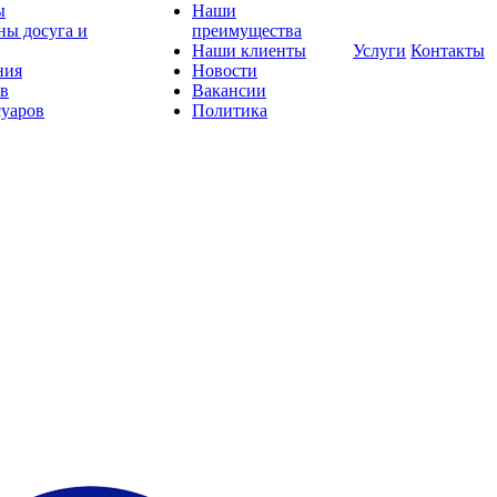
ы
Наши
ны досуга и
преимущества
Наши клиенты
Услуги
Контакты
ния
Новости
ов
Вакансии
суаров
Политика