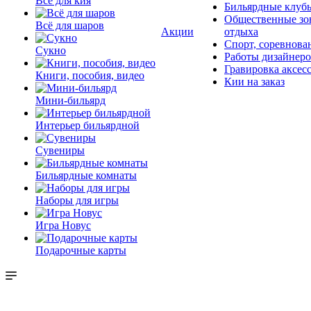
Всё для кия
Бильярдные клуб
Общественные зо
Всё для шаров
Акции
отдыха
Спорт, соревнова
Сукно
Работы дизайнер
Гравировка аксес
Книги, пособия, видео
Кии на заказ
Мини-бильярд
Интерьер бильярдной
Сувениры
Бильярдные комнаты
Наборы для игры
Игра Новус
Подарочные карты