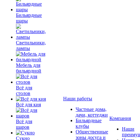
Бильярдные
шары
Светильники,
лампы
Мебель для
бильярдной
Всё для
столов
Наши работы
Всё для кия
Частные дома,
дачи, коттеджи
Компания
Бильярдные
Всё для
клубы
шаров
Наши
Общественные
преимущ
зоны досуга и
Сукно