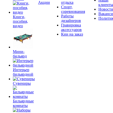
Наши
Акции
отдыха
клиент
Спорт,
Новост
соревнования
Ваканс
Работы
Книги,
Полити
дизайнеров
пособия,
Гравировка
видео
аксессуаров
Кии на заказ
Мини-
бильярд
Интерьер
бильярдной
Сувениры
Бильярдные
комнаты