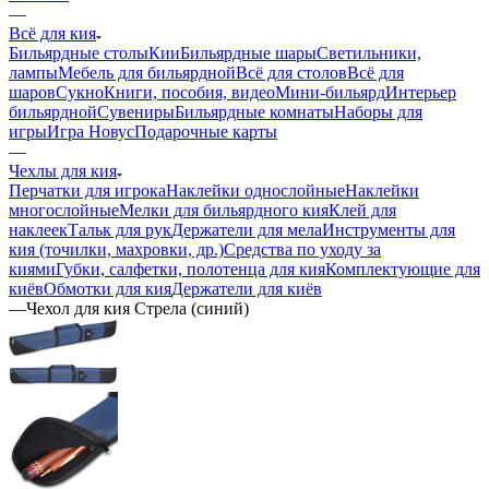
—
Всё для кия
Бильярдные столы
Кии
Бильярдные шары
Светильники,
лампы
Мебель для бильярдной
Всё для столов
Всё для
шаров
Сукно
Книги, пособия, видео
Мини-бильярд
Интерьер
бильярдной
Сувениры
Бильярдные комнаты
Наборы для
игры
Игра Новус
Подарочные карты
—
Чехлы для кия
Перчатки для игрока
Наклейки однослойные
Наклейки
многослойные
Мелки для бильярдного кия
Клей для
наклеек
Тальк для рук
Держатели для мела
Инструменты для
кия (точилки, махровки, др.)
Средства по уходу за
киями
Губки, салфетки, полотенца для кия
Комплектующие для
киёв
Обмотки для кия
Держатели для киёв
—
Чехол для кия Стрела (синий)