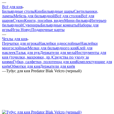
—
Всё для кия
Бильярдные столы
Кии
Бильярдные шары
Светильники,
лампы
Мебель для бильярдной
Всё для столов
Всё для
шаров
Сукно
Книги, пособия, видео
Мини-бильярд
Интерьер
бильярдной
Сувениры
Бильярдные комнаты
Наборы для
игры
Игра Новус
Подарочные карты
—
Чехлы для кия
Перчатки для игрока
Наклейки однослойные
Наклейки
многослойные
Мелки для бильярдного кия
Клей для
наклеек
Тальк для рук
Держатели для мела
Инструменты для
кия (точилки, махровки, др.)
Средства по уходу за
киями
Губки, салфетки, полотенца для кия
Комплектующие для
киёв
Обмотки для кия
Держатели для киёв
—
Тубус для кия Predator Blak Velcro (черный)