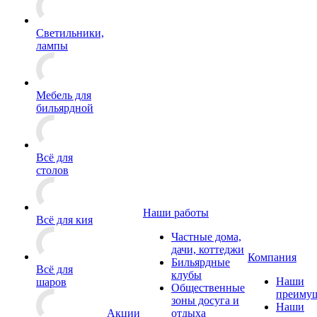
Светильники,
лампы
Мебель для
бильярдной
Всё для
столов
Наши работы
Всё для кия
Частные дома,
дачи, коттеджи
Компания
Бильярдные
Всё для
клубы
Наши
шаров
Общественные
преимущ
зоны досуга и
Наши
Акции
отдыха