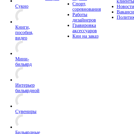
клиент
Спорт,
Сукно
Новост
соревнования
Ваканс
Работы
Полити
дизайнеров
Гравировка
Книги,
аксессуаров
пособия,
Кии на заказ
видео
Мини-
бильярд
Интерьер
бильярдной
Сувениры
Бильярдные