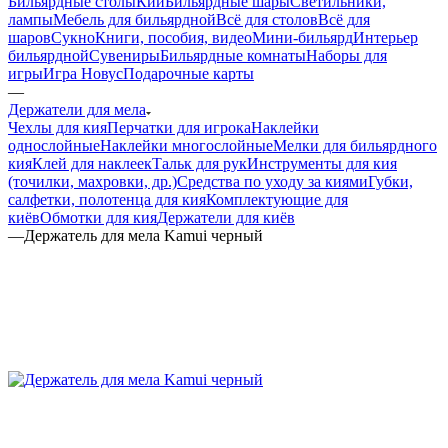
Бильярдные столы
Кии
Бильярдные шары
Светильники,
лампы
Мебель для бильярдной
Всё для столов
Всё для
шаров
Сукно
Книги, пособия, видео
Мини-бильярд
Интерьер
бильярдной
Сувениры
Бильярдные комнаты
Наборы для
игры
Игра Новус
Подарочные карты
—
Держатели для мела
Чехлы для кия
Перчатки для игрока
Наклейки
однослойные
Наклейки многослойные
Мелки для бильярдного
кия
Клей для наклеек
Тальк для рук
Инструменты для кия
(точилки, махровки, др.)
Средства по уходу за киями
Губки,
салфетки, полотенца для кия
Комплектующие для
киёв
Обмотки для кия
Держатели для киёв
—
Держатель для мела Kamui черный