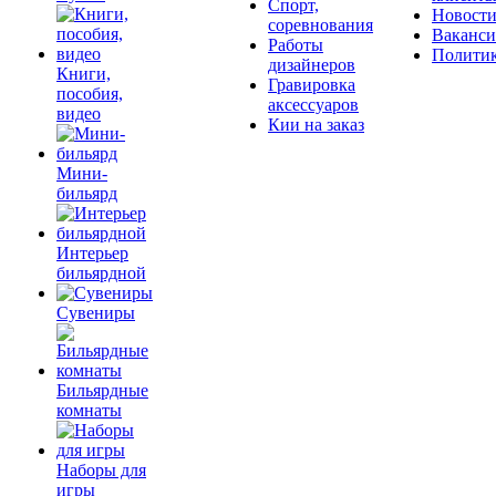
Спорт,
Новост
соревнования
Ваканс
Работы
Полити
дизайнеров
Книги,
Гравировка
пособия,
аксессуаров
видео
Кии на заказ
Мини-
бильярд
Интерьер
бильярдной
Сувениры
Бильярдные
комнаты
Наборы для
игры