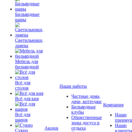
Бильярдные
шары
Светильники,
лампы
Мебель для
бильярдной
Всё для
Наши работы
столов
Частные дома,
Всё для кия
дачи, коттеджи
Компания
Бильярдные
клубы
Всё для
Наши
Общественные
шаров
преимущ
зоны досуга и
Наши
Акции
отдыха
Сукно
клиент