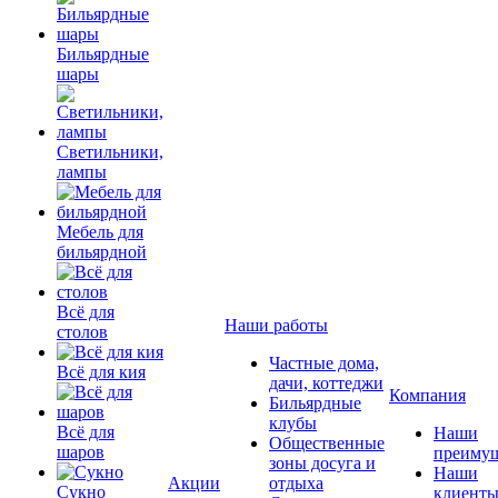
Бильярдные
шары
Светильники,
лампы
Мебель для
бильярдной
Всё для
Наши работы
столов
Частные дома,
Всё для кия
дачи, коттеджи
Компания
Бильярдные
клубы
Всё для
Наши
Общественные
шаров
преимущ
зоны досуга и
Наши
Акции
отдыха
Сукно
клиент