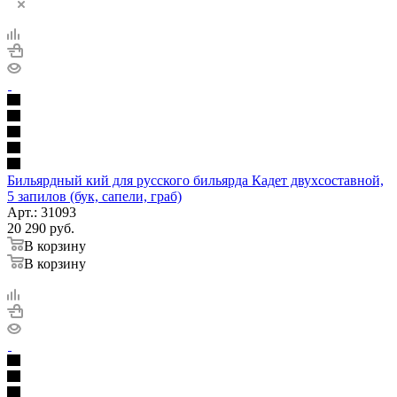
Бильярдный кий для русского бильярда Кадет двухсоставной,
5 запилов (бук, сапели, граб)
Арт.: 31093
20 290
руб.
В корзину
В корзину