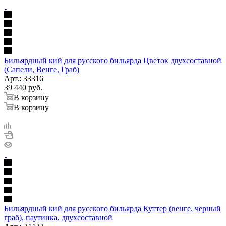
Бильярдный кий для русского бильярда Цветок двухсоставной
(Сапели, Венге, Граб)
Арт.: 33316
39 440
руб.
В корзину
В корзину
Бильярдный кий для русского бильярда Куттер (венге, черный
граб), паутинка, двухсоставной