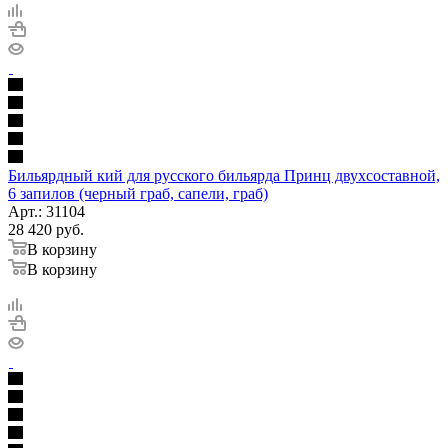
Бильярдный кий для русского бильярда Принц двухсоставной,
6 запилов (черный граб, сапели, граб)
Арт.: 31104
28 420
руб.
В корзину
В корзину