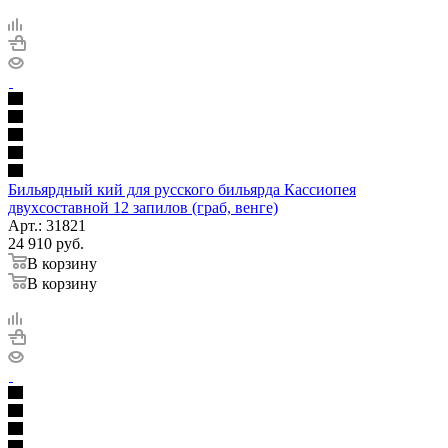
Бильярдный кий для русского бильярда Кассиопея
двухсоставной 12 запилов (граб, венге)
Арт.: 31821
24 910
руб.
В корзину
В корзину