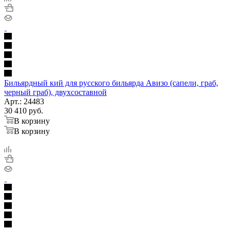
Бильярдный кий для русского бильярда Авизо (сапели, граб,
черный граб), двухсоставной
Арт.: 24483
30 410
руб.
В корзину
В корзину