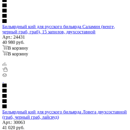
Бильярдный кий для русского бильярда Саламин (венге,
черный граб, граб), 15 запилов, двухсоставной
Арт.: 24431
40 980
руб.
В корзину
В корзину
Бильярдный кий для русского бильярда Ловега двухсоставной
(граб, черный граб, лайсвуд)
Арт.: 30063
41 020
руб.