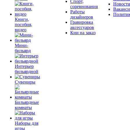
Спорт,
Новост
соревнования
Ваканс
Работы
Полити
дизайнеров
Книги,
Гравировка
пособия,
аксессуаров
видео
Кии на заказ
Мини-
бильярд
Интерьер
бильярдной
Сувениры
Бильярдные
комнаты
Наборы для
игры