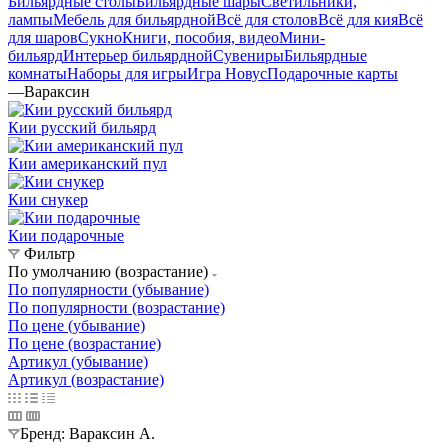
Бильярдные столы
Бильярдные шары
Светильники,
лампы
Мебель для бильярдной
Всё для столов
Всё для кия
Всё
для шаров
Сукно
Книги, пособия, видео
Мини-
бильярд
Интерьер бильярдной
Сувениры
Бильярдные
комнаты
Наборы для игры
Игра Новус
Подарочные карты
—
Вараксин
Кии русский бильярд
Кии американский пул
Кии снукер
Кии подарочные
Фильтр
По умолчанию (возрастание)
По популярности (убывание)
По популярности (возрастание)
По цене (убывание)
По цене (возрастание)
Артикул (убывание)
Артикул (возрастание)
Бренд:
Вараксин А.