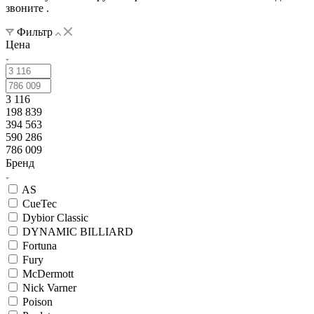
звоните
.
Фильтр
Цена
3 116
198 839
394 563
590 286
786 009
Бренд
AS
CueTec
Dybior Classic
DYNAMIC BILLIARD
Fortuna
Fury
McDermott
Nick Varner
Poison